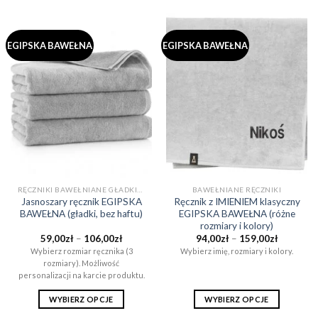
EGIPSKA BAWEŁNA
EGIPSKA BAWEŁNA
RĘCZNIKI BAWEŁNIANE GŁADKIE (BEZ WZORÓW)
BAWEŁNIANE RĘCZNIKI
Jasnoszary ręcznik EGIPSKA
Ręcznik z IMIENIEM klasyczny
BAWEŁNA (gładki, bez haftu)
EGIPSKA BAWEŁNA (różne
rozmiary i kolory)
Zakres
Zakres
59,00
zł
–
106,00
zł
94,00
zł
–
159,00
zł
cen:
cen:
Wybierz rozmiar ręcznika (3
Wybierz imię, rozmiary i kolory.
od
od
rozmiary). Możliwość
59,00zł
94,00zł
do
do
personalizacji na karcie produktu.
106,00zł
159,00zł
WYBIERZ OPCJE
WYBIERZ OPCJE
Ten
Ten