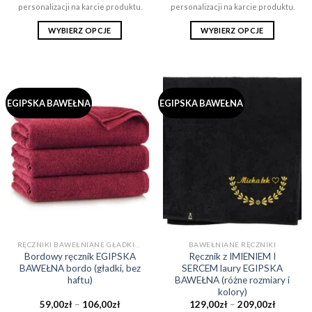
do
do
personalizacji na karcie produktu.
personalizacji na karcie produktu.
106,00zł
106,00zł
WYBIERZ OPCJE
WYBIERZ OPCJE
Ten
Ten
produkt
produkt
ma
ma
wiele
wiele
EGIPSKA BAWEŁNA
EGIPSKA BAWEŁNA
wariantów.
wariantów.
Opcje
Opcje
można
można
wybrać
wybrać
na
na
stronie
stronie
produktu
produktu
RĘCZNIKI BAWEŁNIANE GŁADKIE (BEZ WZORÓW)
BAWEŁNIANE RĘCZNIKI
Bordowy ręcznik EGIPSKA
Ręcznik z IMIENIEM I
BAWEŁNA bordo (gładki, bez
SERCEM laury EGIPSKA
haftu)
BAWEŁNA (różne rozmiary i
kolory)
Zakres
Zakres
59,00
zł
–
106,00
zł
129,00
zł
–
209,00
zł