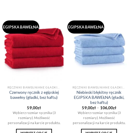
Ten
Ten
produkt
produkt
ma
ma
wiele
wiele
EGIPSKA BAWEŁNA
EGIPSKA BAWEŁNA
wariantów.
wariantów.
Opcje
Opcje
można
można
wybrać
wybrać
na
na
stronie
stronie
produktu
produktu
RĘCZNIKI BAWEŁNIANE GŁADKIE (BEZ WZORÓW)
RĘCZNIKI BAWEŁNIANE GŁADKIE (BEZ WZORÓW)
Czerwony ręcznik z egipskiej
Niebieski błękitny ręcznik
bawełny (gładki, bez haftu)
EGIPSKA BAWEŁNA (gładki,
bez haftu)
Zakres
59,00
zł
59,00
zł
–
106,00
zł
cen:
Wybierz rozmiar ręcznika (3
Wybierz rozmiar ręcznika (3
od
rozmiary). Możliwość
rozmiary). Możliwość
59,00zł
do
personalizacji na karcie produktu.
personalizacji na karcie produktu.
106,00zł
WYBIERZ OPCJE
WYBIERZ OPCJE