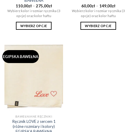
BAWEŁNA
Zakres
Zakres
110,00
zł
–
275,00
zł
60,00
zł
–
149,00
zł
cen:
cen:
Wybierz kolor i rozmiar ręcznika (3
Wybierz kolor i rozmiar ręcznika (3
od
od
opcje) oraz kolor haftu
opcje) oraz kolor haftu
110,00zł
60,00zł
do
do
275,00zł
149,00zł
WYBIERZ OPCJE
WYBIERZ OPCJE
Ten
Ten
produkt
produkt
ma
ma
wiele
wiele
EGIPSKA BAWEŁNA
wariantów.
wariantów.
Opcje
Opcje
można
można
wybrać
wybrać
na
na
stronie
stronie
produktu
produktu
BAWEŁNIANE RĘCZNIKI
Ręcznik LOVE z sercem 1
(różne rozmiary i kolory)
EGIPSKA BAWEŁNA