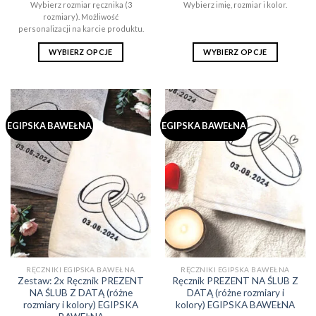
cen:
cen:
Wybierz rozmiar ręcznika (3
Wybierz imię, rozmiar i kolor.
od
od
rozmiary). Możliwość
59,00zł
129,00zł
do
do
personalizacji na karcie produktu.
106,00zł
209,00zł
WYBIERZ OPCJE
WYBIERZ OPCJE
Ten
Ten
produkt
produkt
ma
ma
wiele
wiele
EGIPSKA BAWEŁNA
EGIPSKA BAWEŁNA
wariantów.
wariantów.
Opcje
Opcje
można
można
wybrać
wybrać
na
na
stronie
stronie
produktu
produktu
RĘCZNIKI EGIPSKA BAWEŁNA
RĘCZNIKI EGIPSKA BAWEŁNA
Zestaw: 2x Ręcznik PREZENT
Ręcznik PREZENT NA ŚLUB Z
NA ŚLUB Z DATĄ (różne
DATĄ (różne rozmiary i
rozmiary i kolory) EGIPSKA
kolory) EGIPSKA BAWEŁNA