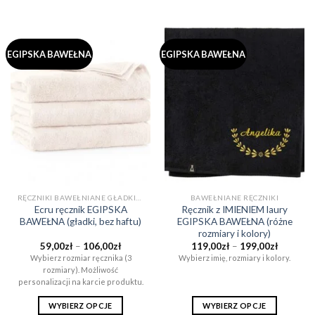
produkt
produkt
ma
ma
wiele
wiele
EGIPSKA BAWEŁNA
EGIPSKA BAWEŁNA
wariantów.
wariantów.
Opcje
Opcje
można
można
wybrać
wybrać
na
na
stronie
stronie
produktu
produktu
RĘCZNIKI BAWEŁNIANE GŁADKIE (BEZ WZORÓW)
BAWEŁNIANE RĘCZNIKI
Ecru ręcznik EGIPSKA
Ręcznik z IMIENIEM laury
BAWEŁNA (gładki, bez haftu)
EGIPSKA BAWEŁNA (różne
rozmiary i kolory)
Zakres
Zakres
59,00
zł
–
106,00
zł
119,00
zł
–
199,00
zł
cen:
cen:
Wybierz rozmiar ręcznika (3
Wybierz imię, rozmiary i kolory.
od
od
rozmiary). Możliwość
59,00zł
119,00zł
do
do
personalizacji na karcie produktu.
106,00zł
199,00zł
WYBIERZ OPCJE
WYBIERZ OPCJE