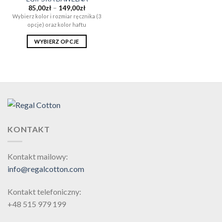
Zakres
85,00
zł
–
149,00
zł
cen:
Wybierz kolor i rozmiar ręcznika (3
od
opcje) oraz kolor haftu
85,00zł
do
149,00zł
WYBIERZ OPCJE
Ten
produkt
ma
wiele
wariantów.
Opcje
można
wybrać
KONTAKT
na
stronie
Kontakt mailowy:
produktu
info@regalcotton.com
Kontakt telefoniczny:
+48 515 979 199