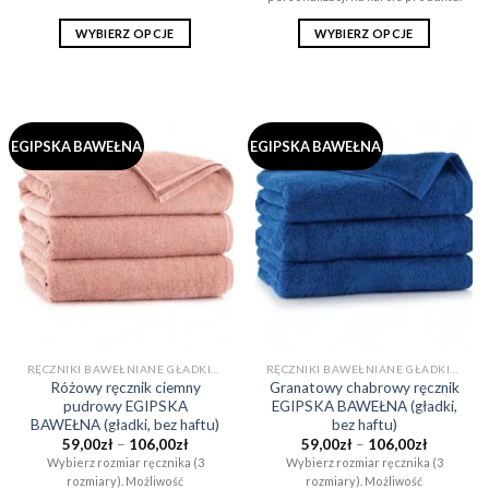
159,00zł
106,00zł
WYBIERZ OPCJE
WYBIERZ OPCJE
Ten
Ten
produkt
produkt
ma
ma
wiele
wiele
EGIPSKA BAWEŁNA
EGIPSKA BAWEŁNA
wariantów.
wariantów.
Opcje
Opcje
można
można
wybrać
wybrać
na
na
stronie
stronie
produktu
produktu
RĘCZNIKI BAWEŁNIANE GŁADKIE (BEZ WZORÓW)
RĘCZNIKI BAWEŁNIANE GŁADKIE (BEZ WZORÓW)
Różowy ręcznik ciemny
Granatowy chabrowy ręcznik
pudrowy EGIPSKA
EGIPSKA BAWEŁNA (gładki,
BAWEŁNA (gładki, bez haftu)
bez haftu)
Zakres
Zakres
59,00
zł
–
106,00
zł
59,00
zł
–
106,00
zł
cen:
cen:
Wybierz rozmiar ręcznika (3
Wybierz rozmiar ręcznika (3
od
od
rozmiary). Możliwość
rozmiary). Możliwość
59,00zł
59,00zł