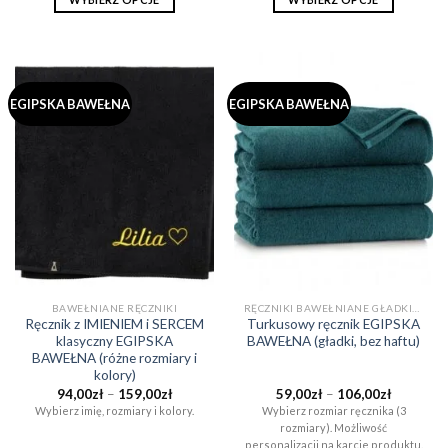
Ten
Ten
produkt
produkt
ma
ma
wiele
wiele
EGIPSKA BAWEŁNA
EGIPSKA BAWEŁNA
wariantów.
wariantów.
Opcje
Opcje
można
można
wybrać
wybrać
na
na
stronie
stronie
produktu
produktu
BAWEŁNIANE RĘCZNIKI
RĘCZNIKI BAWEŁNIANE GŁADKIE (BEZ WZORÓW)
Ręcznik z IMIENIEM i SERCEM
Turkusowy ręcznik EGIPSKA
klasyczny EGIPSKA
BAWEŁNA (gładki, bez haftu)
BAWEŁNA (różne rozmiary i
kolory)
Zakres
Zakres
94,00
zł
–
159,00
zł
59,00
zł
–
106,00
zł
cen:
cen:
Wybierz imię, rozmiary i kolory.
Wybierz rozmiar ręcznika (3
od
od
rozmiary). Możliwość
94,00zł
59,00zł
do
do
personalizacji na karcie produktu.