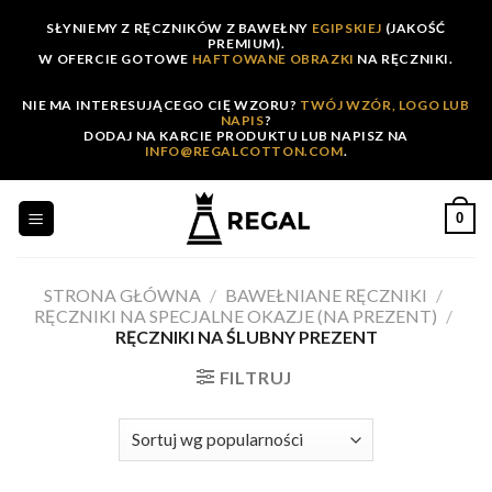
Skip
SŁYNIEMY Z RĘCZNIKÓW Z BAWEŁNY
EGIPSKIEJ
(JAKOŚĆ
to
PREMIUM).
W OFERCIE GOTOWE
HAFTOWANE OBRAZKI
NA RĘCZNIKI.
content
NIE MA INTERESUJĄCEGO CIĘ WZORU?
TWÓJ WZÓR, LOGO LUB
NAPIS
?
DODAJ NA KARCIE PRODUKTU LUB NAPISZ NA
INFO@REGALCOTTON.COM
.
0
STRONA GŁÓWNA
/
BAWEŁNIANE RĘCZNIKI
/
RĘCZNIKI NA SPECJALNE OKAZJE (NA PREZENT)
/
RĘCZNIKI NA ŚLUBNY PREZENT
FILTRUJ