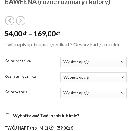
BAWEŁNA (różne rozmiary i kolory)
Zakres
54,00
–
169,00
zł
zł
cen:
Twój napis np. imię na ręcznikach? Otwórz kartę produktu.
od
54,00zł
do
Kolor ręcznika
169,00zł
Rozmiar ręcznika
Kolor wzoru
Wyhaftować Twój napis lub imię?
TWÓJ HAFT (np. IMIĘ)
*
(59,00zł)