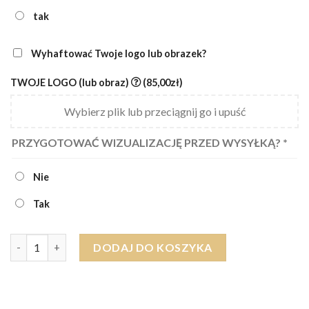
tak
Wyhaftować Twoje logo lub obrazek?
TWOJE LOGO (lub obraz)
(85,00zł)
Wybierz plik lub przeciągnij go i upuść
PRZYGOTOWAĆ WIZUALIZACJĘ PRZED WYSYŁKĄ?
*
Nie
Tak
ilość Ręcznik Narciarz 2 narty sport EGIPSKA BAWEŁNA (różne ro
DODAJ DO KOSZYKA