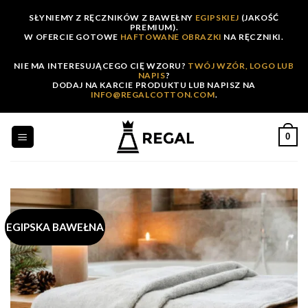
Skip
SŁYNIEMY Z RĘCZNIKÓW Z BAWEŁNY
EGIPSKIEJ
(JAKOŚĆ
to
PREMIUM).
W OFERCIE GOTOWE
HAFTOWANE OBRAZKI
NA RĘCZNIKI.
content
NIE MA INTERESUJĄCEGO CIĘ WZORU?
TWÓJ WZÓR, LOGO LUB
NAPIS
?
DODAJ NA KARCIE PRODUKTU LUB NAPISZ NA
INFO@REGALCOTTON.COM
.
0
EGIPSKA BAWEŁNA