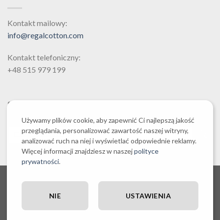
wybrać
wybrać
na
na
Kontakt mailowy:
stronie
stronie
info@regalcotton.com
produktu
produktu
Kontakt telefoniczny:
+48 515 979 199
SZUKAJ
Używamy plików cookie, aby zapewnić Ci najlepszą jakość
przeglądania, personalizować zawartość naszej witryny,
analizować ruch na niej i wyświetlać odpowiednie reklamy.
Więcej informacji znajdziesz w naszej
polityce
prywatności
.
O NAS CZYLI O REGALCOTTON.COM
REGULAMIN SKLEPU REGALCOTTON.COM
POLITYKA PRYWATNOŚCI REGALCOTTON.COM
NIE
USTAWIENIA
RĘCZNIKI EGIPSKA BAWEŁNA
POLITYKA COOKIES
POSZEWKI DEKORACYJNE NA PODUSZKI
ZESTAWY PROMOCYJNE
OUTLET I WYPRZEDAŻ
WYSYŁKA, PŁATNOŚĆ I ZWROTY