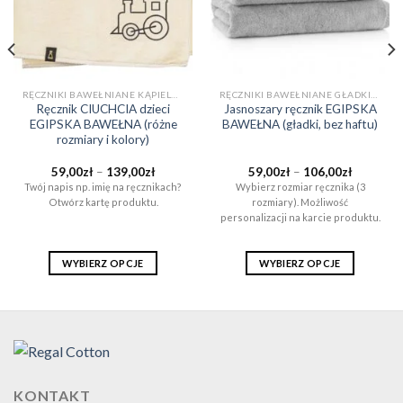
RĘCZNIKI BAWEŁNIANE KĄPIELOWE I DO SAUNY (EGIPSKA BAWEŁNA)
RĘCZNIKI BAWEŁNIANE GŁADKIE (BEZ WZORÓW)
Ręcznik CIUCHCIA dzieci
Jasnoszary ręcznik EGIPSKA
EGIPSKA BAWEŁNA (różne
BAWEŁNA (gładki, bez haftu)
rozmiary i kolory)
Zakres
Zakres
59,00
zł
–
139,00
zł
59,00
zł
–
106,00
zł
cen:
cen:
Twój napis np. imię na ręcznikach?
Wybierz rozmiar ręcznika (3
od
od
Otwórz kartę produktu.
rozmiary). Możliwość
59,00zł
59,00zł
do
do
personalizacji na karcie produktu.
ł
139,00zł
106,00zł
WYBIERZ OPCJE
WYBIERZ OPCJE
Ten
Ten
produkt
produkt
ma
ma
wiele
wiele
wariantów.
wariantów.
Opcje
Opcje
KONTAKT
można
można