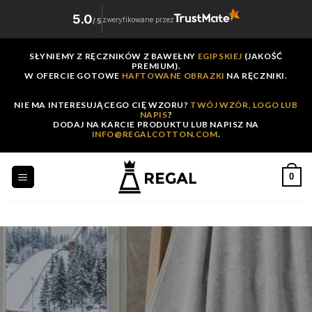
5.0
zweryfikowane przez
/
5
Skip
SŁYNIEMY Z RĘCZNIKÓW Z BAWEŁNY
EGIPSKIEJ
(JAKOŚĆ
to
PREMIUM).
W OFERCIE GOTOWE
HAFTOWANE OBRAZKI
NA RĘCZNIKI.
content
NIE MA INTERESUJĄCEGO CIĘ WZORU?
TWÓJ WZÓR, LOGO LUB
NAPIS
?
DODAJ NA KARCIE PRODUKTU LUB NAPISZ NA
INFO@REGALCOTTON.COM
.
0