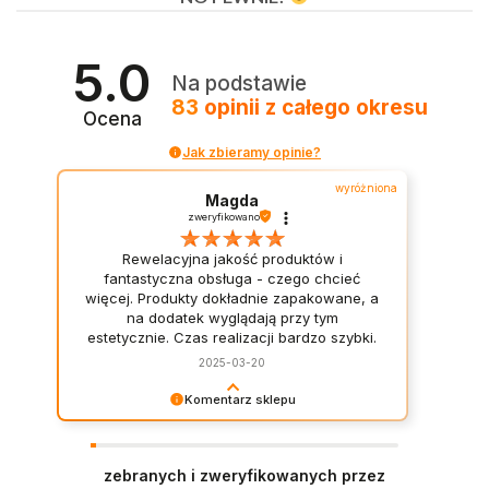
5.0
Na podstawie
83
opinii
z całego okresu
Ocena
Jak zbieramy opinie?
wyróżniona
Magda
zweryfikowano
Rewelacyjna jakość produktów i
fantastyczna obsługa - czego chcieć
więcej. Produkty dokładnie zapakowane, a
na dodatek wyglądają przy tym
estetycznie. Czas realizacji bardzo szybki.
Warto robić tu zakupy, 100% rzetelności,
2025-03-20
polecam. Korzystanie z ich usług to takie
miłe doświadczenie, że na pewno tu
Komentarz sklepu
jeszcze nie raz wrócę.
Dziękujemy za miłe słowa! Cieszymy się, że
zakup przeszedł bezproblemowo, oraz, że
możemy zapewnić odpowiednią obsługę tak
zebranych i zweryfikowanych przez