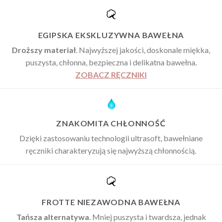
na
na
stronie
stronie
produktu
produktu
EGIPSKA EKSKLUZYWNA BAWEŁNA
Droższy materiał
. Najwyższej jakości, doskonale miękka,
puszysta, chłonna, bezpieczna i delikatna bawełna.
ZOBACZ RĘCZNIKI
ZNAKOMITA CHŁONNOŚĆ
Dzięki zastosowaniu technologii ultrasoft, bawełniane
ręczniki charakteryzują się najwyższą chłonnością.
FROTTE NIEZAWODNA BAWEŁNA
Tańsza alternatywa
. Mniej puszysta i twardsza, jednak