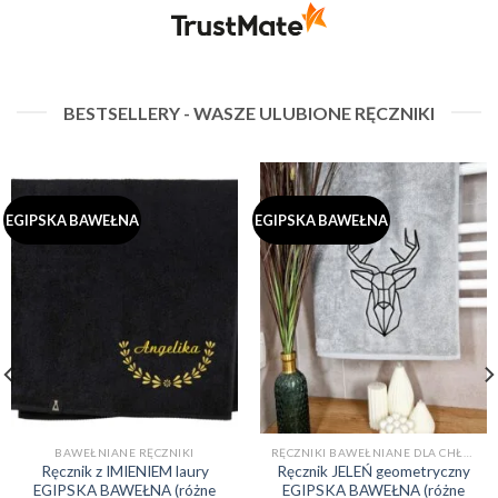
świetnym klientom. Dziękujemy raz jeszcze!
BESTSELLERY - WASZE ULUBIONE RĘCZNIKI
EGIPSKA BAWEŁNA
EGIPSKA BAWEŁNA
BAWEŁNIANE RĘCZNIKI
RĘCZNIKI BAWEŁNIANE DLA CHŁOPAKA NA PREZENT (EGIPSKA BAWEŁNA)
Ręcznik z IMIENIEM laury
Ręcznik JELEŃ geometryczny
EGIPSKA BAWEŁNA (różne
EGIPSKA BAWEŁNA (różne