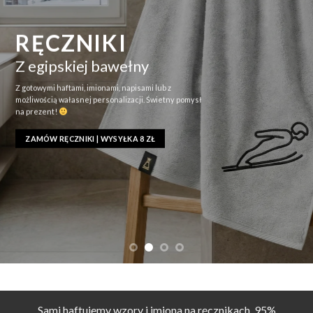
RĘCZNIKI
Z egipskiej bawełny
Z gotowymi haftami, imionami, napisami lub z
możliwością wałasnej personalizacji. Świetny pomysł
na prezent!
ZAMÓW RĘCZNIKI | WYSYŁKA 8 ZŁ
Sami haftujemy wzory i imiona na ręcznikach. 95%