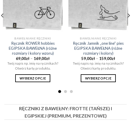
BAWEŁNIANE RĘCZNIKI
BAWEŁNIANE RĘCZNIKI
Ręcznik ROWER hobbies
Ręcznik Jamnik „one line” pies
EGIPSKA BAWEŁNA (różne
EGIPSKA BAWEŁNA (różne
rozmiary i kolory wzoru)
rozmiary i kolory)
Zakres
Zakres
69,00
zł
–
169,00
zł
59,00
zł
–
159,00
zł
cen:
cen:
Twój napis np. imię na ręcznikach?
Twój napis np. imię na ręcznikach?
od
od
Otwórz kartę produktu.
Otwórz kartę produktu.
69,00zł
59,00zł
do
do
169,00zł
159,00zł
WYBIERZ OPCJE
WYBIERZ OPCJE
Ten
Ten
produkt
produkt
ma
ma
wiele
wiele
RĘCZNIKI Z BAWEŁNY: FROTTE (TAŃSZE) I
wariantów.
wariantów.
EGIPSKIEJ (PREMIUM, PREZENTOWE)
Opcje
Opcje
można
można
wybrać
wybrać