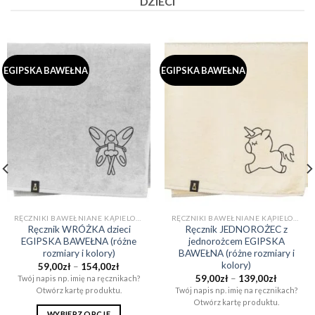
DZIECI
EGIPSKA BAWEŁNA
EGIPSKA BAWEŁNA
RĘCZNIKI BAWEŁNIANE KĄPIELOWE I DO SAUNY (EGIPSKA BAWEŁNA)
RĘCZNIKI BAWEŁNIANE KĄPIELOWE I DO SAUNY (EGIPSKA BAWEŁNA)
Ręcznik WRÓŻKA dzieci
Ręcznik JEDNOROŻEC z
EGIPSKA BAWEŁNA (różne
jednorożcem EGIPSKA
rozmiary i kolory)
BAWEŁNA (różne rozmiary i
kolory)
Zakres
59,00
zł
–
154,00
zł
cen:
Zakres
59,00
zł
–
139,00
zł
Twój napis np. imię na ręcznikach?
od
cen:
Otwórz kartę produktu.
Twój napis np. imię na ręcznikach?
59,00zł
od
do
Otwórz kartę produktu.
59,00zł
154,00zł
do
WYBIERZ OPCJE