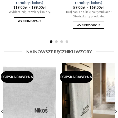
rozmiary i kolory)
rozmiary i kolory)
Zakres
Zakres
119,00
zł
–
199,00
zł
59,00
zł
–
169,00
zł
cen:
cen:
Wybierz imię, rozmiary i kolory.
Twój napis np. imię na ręcznikach?
od
od
Otwórz kartę produktu.
119,00zł
59,00zł
do
do
WYBIERZ OPCJE
199,00zł
169,00zł
WYBIERZ OPCJE
Ten
Ten
produkt
produkt
ma
ma
wiele
wiele
wariantów.
NAJNOWSZE RĘCZNIKI I WZORY
wariantów.
Opcje
Opcje
można
można
wybrać
wybrać
na
na
stronie
EGIPSKA BAWEŁNA
EGIPSKA BAWEŁNA
stronie
produktu
produktu