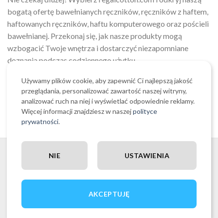
bogatą ofertę bawełnianych ręczników, ręczników z haftem,
haftowanych ręczników, haftu komputerowego oraz pościeli
bawełnianej. Przekonaj się, jak nasze produkty mogą
wzbogacić Twoje wnętrza i dostarczyć niezapomniane
doznania podczas codziennego użytku.
Używamy plików cookie, aby zapewnić Ci najlepszą jakość
Zaufaj regalcotton.com i ciesz się tekstyliami najwyższej
przeglądania, personalizować zawartość naszej witryny,
jakości, które spełnią Twoje oczekiwania i przyniosą wiele
analizować ruch na niej i wyświetlać odpowiednie reklamy.
satysfakcji.
Więcej informacji znajdziesz w naszej
polityce
prywatności
.
NIE
USTAWIENIA
KONTAKT
AKCEPTUJĘ
Kontakt mailowy: