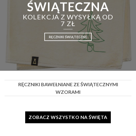
produktu
produktu
ŚWIĄTECZNA
KOLEKCJA Z WYSYŁKĄ OD
7 ZŁ
RĘCZNIKI ŚWIĄTECZNE
RĘCZNIKI BAWEŁNIANE ZE ŚWIĄTECZNYMI
WZORAMI
ZOBACZ WSZYSTKO NA ŚWIĘTA