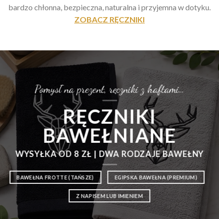
bardzo chłonna, bezpieczna, naturalna i przyjemna w dotyku.
ZOBACZ RĘCZNIKI
Pomysł na prezent, ręczniki z haftami…
RĘCZNIKI
BAWEŁNIANE
WYSYŁKA OD 8 ZŁ | DWA RODZAJE BAWEŁNY
BAWEŁNA FROTTE (TAŃSZE)
EGIPSKA BAWEŁNA (PREMIUM)
Z NAPISEM LUB IMIENIEM