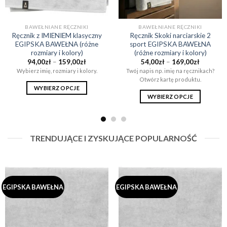
BAWEŁNIANE RĘCZNIKI
BAWEŁNIANE RĘCZNIKI
Ręcznik z IMIENIEM klasyczny
Ręcznik Skoki narciarskie 2
EGIPSKA BAWEŁNA (różne
sport EGIPSKA BAWEŁNA
rozmiary i kolory)
(różne rozmiary i kolory)
Zakres
Zakres
94,00
zł
–
159,00
zł
54,00
zł
–
169,00
zł
cen:
cen:
Wybierz imię, rozmiary i kolory.
Twój napis np. imię na ręcznikach?
od
od
Otwórz kartę produktu.
94,00zł
54,00zł
do
do
WYBIERZ OPCJE
159,00zł
169,00zł
WYBIERZ OPCJE
Ten
Ten
produkt
produkt
ma
ma
wiele
TRENDUJĄCE I ZYSKUJĄCE POPULARNOŚĆ
wiele
wariantów.
wariantów.
Opcje
Opcje
można
można
wybrać
wybrać
na
EGIPSKA BAWEŁNA
EGIPSKA BAWEŁNA
na
stronie
stronie
produktu
produktu