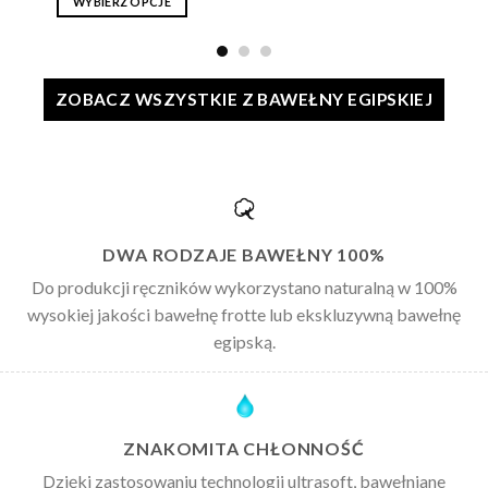
WYBIERZ OPCJE
Ten
Ten
produkt
produkt
ma
ma
wiele
wiele
ZOBACZ WSZYSTKIE Z BAWEŁNY EGIPSKIEJ
wariantów.
wariantów.
Opcje
Opcje
można
można
wybrać
wybrać
na
na
stronie
stronie
produktu
DWA RODZAJE BAWEŁNY 100%
produktu
Do produkcji ręczników wykorzystano naturalną w 100%
wysokiej jakości bawełnę frotte lub ekskluzywną bawełnę
egipską.
ZNAKOMITA CHŁONNOŚĆ
Dzięki zastosowaniu technologii ultrasoft, bawełniane