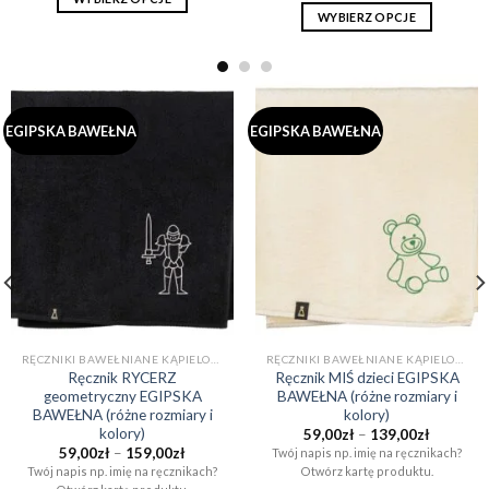
139,00zł
WYBIERZ OPCJE
Ten
Ten
produkt
produkt
ma
ma
wiele
wiele
wariantów.
EGIPSKA BAWEŁNA
EGIPSKA BAWEŁNA
wariantów.
Opcje
Opcje
można
można
wybrać
wybrać
na
na
stronie
stronie
produktu
produktu
RĘCZNIKI BAWEŁNIANE KĄPIELOWE I DO SAUNY (EGIPSKA BAWEŁNA)
RĘCZNIKI BAWEŁNIANE KĄPIELOWE I DO SAUNY (EGIPSKA BAWEŁNA)
Ręcznik RYCERZ
Ręcznik MIŚ dzieci EGIPSKA
geometryczny EGIPSKA
BAWEŁNA (różne rozmiary i
BAWEŁNA (różne rozmiary i
kolory)
kolory)
Zakres
59,00
zł
–
139,00
zł
cen:
Zakres
59,00
zł
–
159,00
zł
Twój napis np. imię na ręcznikach?
od
cen:
Twój napis np. imię na ręcznikach?
Otwórz kartę produktu.
59,00zł
od