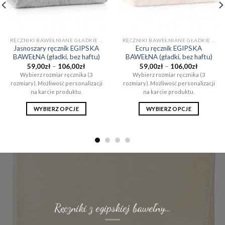
RĘCZNIKI BAWEŁNIANE GŁADKIE (BEZ WZORÓW)
RĘCZNIKI BAWEŁNIANE GŁADKIE (BEZ WZORÓW)
Jasnoszary ręcznik EGIPSKA
Ecru ręcznik EGIPSKA
BAWEŁNA (gładki, bez haftu)
BAWEŁNA (gładki, bez haftu)
Zakres
Zakres
59,00
zł
–
106,00
zł
59,00
zł
–
106,00
zł
cen:
cen:
Wybierz rozmiar ręcznika (3
Wybierz rozmiar ręcznika (3
od
od
rozmiary). Możliwość personalizacji
rozmiary). Możliwość personalizacji
59,00zł
59,00zł
do
do
na karcie produktu.
na karcie produktu.
106,00zł
106,00zł
WYBIERZ OPCJE
WYBIERZ OPCJE
Ten
Ten
produkt
produkt
ma
ma
wiele
wiele
wariantów.
wariantów.
Opcje
Opcje
można
można
wybrać
wybrać
na
na
Ręczniki z egipskiej bawełny…
stronie
stronie