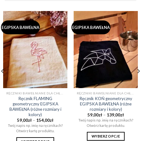
EGIPSKA BAWEŁNA
EGIPSKA BAWEŁNA
RĘCZNIKI BAWEŁNIANE DLA CHŁOPAKA NA PREZENT (EGIPSKA BAWEŁNA)
RĘCZNIKI BAWEŁNIANE DLA CHŁOPAKA NA PREZENT (EGIPSKA BAWEŁNA)
Ręcznik FLAMING
Ręcznik KOŃ geometryczny
geometryczny EGIPSKA
EGIPSKA BAWEŁNA (różne
BAWEŁNA (różne rozmiary i
rozmiary i kolory)
kolory)
Zakres
59,00
zł
–
139,00
zł
cen:
Zakres
59,00
zł
–
154,00
zł
Twój napis np. imię na ręcznikach?
od
cen:
Twój napis np. imię na ręcznikach?
Otwórz kartę produktu.
59,00zł
od
do
Otwórz kartę produktu.
59,00zł
139,00zł
do
WYBIERZ OPCJE
154,00zł