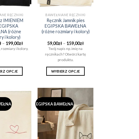
produktu
produktu
ANE RĘCZNIKI
BAWEŁNIANE RĘCZNIKI
 z IMIENIEM
Ręcznik Jamnik pies
 EGIPSKA
EGIPSKA BAWEŁNA
NA (różne
(różne rozmiary i kolory)
y i kolory)
Zakres
Zakres
ł
–
199,00
zł
59,00
zł
–
159,00
zł
cen:
cen:
 rozmiary i kolory.
Twój napis np. imię na
od
od
ręcznikach? Otwórz kartę
119,00zł
59,00zł
do
do
produktu.
199,00zł
159,00zł
ERZ OPCJE
WYBIERZ OPCJE
Ten
Ten
produkt
produkt
ma
ma
wiele
wiele
WEŁNA
EGIPSKA BAWEŁNA
wariantów.
wariantów.
Opcje
Opcje
można
można
wybrać
wybrać
na
na