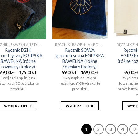
można
można
wybrać
wybrać
na
na
stronie
stronie
produktu
produktu
RĘCZNIKI BAWEŁNIANE DLA CHŁOPAKA NA PREZENT (EGIPSKA BAWEŁNA)
RĘCZNIKI BAWEŁNIANE DLA CHŁOPAKA NA PREZENT (EGIPSKA BAWEŁNA)
Ręcznik DZIK
Ręcznik SOWA
Ręczni
ometryczny EGIPSKA
geometryczna EGIPSKA
EGIPSK
BAWEŁNA (różne
BAWEŁNA (różne
(różne roz
rozmiary i kolory)
rozmiary i kolory)
Zakres
Zakres
69,00
zł
–
179,00
zł
59,00
zł
–
169,00
zł
59,00
zł
cen:
cen:
Twój napis np. imię na
Twój napis np. imię na
Wybierz r
od
od
ęcznikach? Otwórz kartę
ręcznikach? Otwórz kartę
bawełnianeg
69,00zł
59,00zł
do
do
produktu.
produktu.
barwę hafto
179,00zł
169,00zł
w
WYBIERZ OPCJE
WYBIERZ OPCJE
WYBI
Ten
Ten
produkt
produkt
ma
ma
1
2
3
4
wiele
wiele