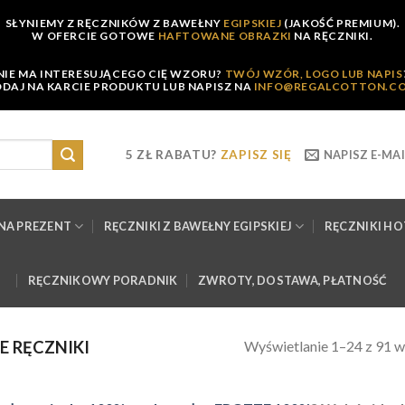
SŁYNIEMY Z RĘCZNIKÓW Z BAWEŁNY
EGIPSKIEJ
(JAKOŚĆ PREMIUM).
W OFERCIE GOTOWE
HAFTOWANE OBRAZKI
NA RĘCZNIKI.
NIE MA INTERESUJĄCEGO CIĘ WZORU?
TWÓJ WZÓR, LOGO LUB NAPIS
DAJ NA KARCIE PRODUKTU LUB NAPISZ NA
INFO@REGALCOTTON.C
5 ZŁ RABATU?
ZAPISZ SIĘ
NAPISZ E-MAI
NA PREZENT
RĘCZNIKI Z BAWEŁNY EGIPSKIEJ
RĘCZNIKI H
RĘCZNIKOWY PORADNIK
ZWROTY, DOSTAWA, PŁATNOŚĆ
Wyświetlanie 1–24 z 91 
 RĘCZNIKI