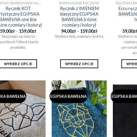
RĘCZNIKI BAWEŁNIANE KĄPIELOWE I DO SAUNY (EGIPSKA BAWEŁNA)
BAWEŁNIANE RĘCZNIKI
Ręcznik KOT
Ręcznik z IMIENIEM
Ecru ręc
rtystyczny EGIPSKA
klasyczny EGIPSKA
BAWEŁNA 
BAWEŁNA one line
BAWEŁNA (różne
h
óżne rozmiary i kolory)
rozmiary i kolory)
Zakres
Zakres
59,00
zł
–
159,00
zł
94,00
zł
–
159,00
zł
59,00
zł
cen:
cen:
Twój napis np. imię na
Wybierz imię, rozmiary i kolory.
Wybierz roz
od
od
ęcznikach? Otwórz kartę
rozmiar
59,00zł
94,00zł
do
do
produktu.
personali
159,00zł
159,00zł
pr
WYBIERZ OPCJE
WYBIERZ OPCJE
WYBI
Ten
Ten
produkt
produkt
ma
ma
wiele
wiele
SKA BAWEŁNA
EGIPSKA BAWEŁNA
EGIPSKA BA
wariantów.
wariantów.
Opcje
Opcje
można
można
wybrać
wybrać
na
na
stronie
stronie