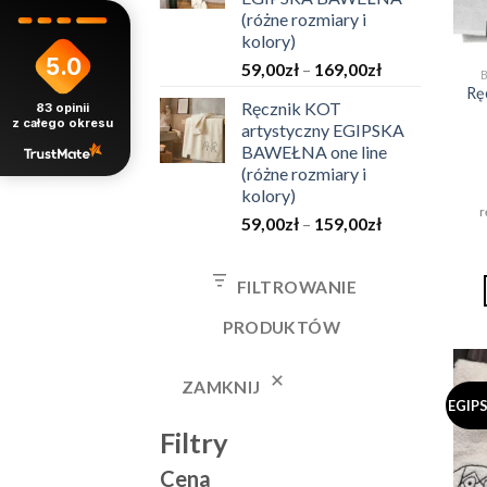
do
(różne rozmiary i
169,00zł
kolory)
5.0
Zakres
59,00
zł
–
169,00
zł
cen:
Ręc
Ręcznik KOT
83
opinii
od
z całego okresu
artystyczny EGIPSKA
59,00zł
BAWEŁNA one line
do
(różne rozmiary i
169,00zł
kolory)
r
Zakres
59,00
zł
–
159,00
zł
cen:
od
FILTROWANIE
59,00zł
do
PRODUKTÓW
159,00zł
ZAMKNIJ
EGIP
Filtry
Cena