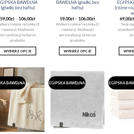
EGIPSKA BAWEŁNA
BAWEŁNA (gładki, bez
EGIPSK
(gładki, bez haftu)
haftu)
(różne roz
w
Zakres
Zakres
59,00
zł
–
106,00
zł
59,00
zł
–
106,00
zł
69,00
zł
cen:
cen:
bierz rozmiar ręcznika (3
Wybierz rozmiar ręcznika (3
Twój nap
od
od
rozmiary). Możliwość
rozmiary). Możliwość
ręcznikach
59,00zł
59,00zł
do
do
personalizacji na karcie
personalizacji na karcie
pr
106,00zł
106,00zł
produktu.
produktu.
WYBIERZ OPCJE
WYBIERZ OPCJE
WYBI
Ten
Ten
produkt
produkt
ma
ma
wiele
wiele
SKA BAWEŁNA
EGIPSKA BAWEŁNA
EGIPSKA BA
wariantów.
wariantów.
Opcje
Opcje
można
można
wybrać
wybrać
na
na
stronie
stronie
produktu
produktu