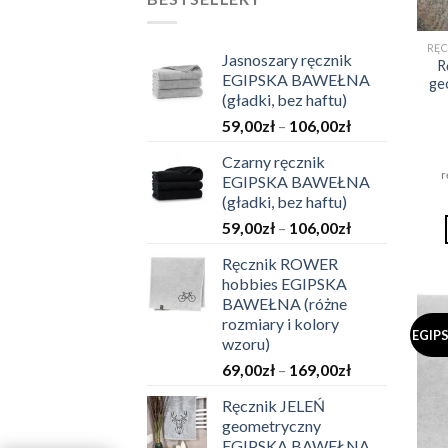
129,00zł
do
209,00zł
Jasnoszary ręcznik
R
EGIPSKA BAWEŁNA
ge
(gładki, bez haftu)
Zakres
59,00
zł
–
106,00
zł
cen:
Czarny ręcznik
od
r
EGIPSKA BAWEŁNA
59,00zł
(gładki, bez haftu)
do
Zakres
59,00
zł
–
106,00
zł
106,00zł
cen:
Ręcznik ROWER
od
hobbies EGIPSKA
59,00zł
BAWEŁNA (różne
do
rozmiary i kolory
106,00zł
EGIP
wzoru)
Zakres
69,00
zł
–
169,00
zł
cen:
Ręcznik JELEŃ
od
geometryczny
69,00zł
EGIPSKA BAWEŁNA