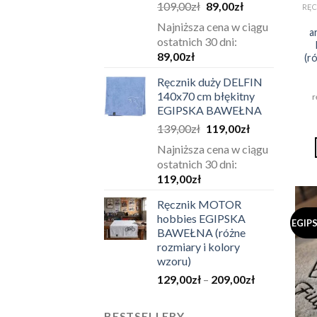
Pierwotna
Aktualna
109,00
zł
89,00
zł
cena
cena
Najniższa cena w ciągu
a
wynosiła:
wynosi:
ostatnich 30 dni:
109,00zł.
89,00zł.
89,00
zł
(r
Ręcznik duży DELFIN
140x70 cm błękitny
r
EGIPSKA BAWEŁNA
Pierwotna
Aktualna
139,00
zł
119,00
zł
cena
cena
Najniższa cena w ciągu
wynosiła:
wynosi:
ostatnich 30 dni:
139,00zł.
119,00zł.
119,00
zł
Ręcznik MOTOR
hobbies EGIPSKA
EGIP
BAWEŁNA (różne
rozmiary i kolory
wzoru)
Zakres
129,00
zł
–
209,00
zł
cen:
od
BESTSELLERY