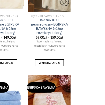
stronie
stronie
produktu
produktu
RĘCZNIKI BAWEŁNIANE KĄPIELOWE I DO SAUNY (EGIPSKA BAWEŁNA)
RĘCZNIKI BAWEŁNIANE DLA CHŁOPAKA NA PREZENT (EGIPSKA BAWEŁNA)
nik SERCE
Ręcznik KOT
zne EGIPSKA
geometryczny EGIPSKA
NA (różne
BAWEŁNA (różne
y i kolory)
rozmiary i kolory)
Zakres
Zakres
–
149,00
zł
59,00
zł
–
159,00
zł
cen:
cen:
is np. imię na
Twój napis np. imię na
od
od
? Otwórz kartę
ręcznikach? Otwórz kartę
59,00zł
59,00zł
do
do
oduktu.
produktu.
149,00zł
159,00zł
ERZ OPCJE
WYBIERZ OPCJE
Ten
Ten
produkt
produkt
ma
ma
wiele
wiele
WEŁNA
EGIPSKA BAWEŁNA
wariantów.
wariantów.
Opcje
Opcje
można
można