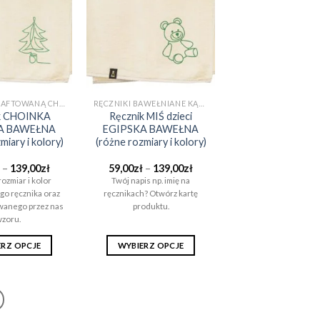
można
można
wybrać
wybrać
na
na
stronie
stronie
produktu
produktu
RĘCZNIK Z HAFTOWANĄ CHOINKĄ (EGIPSKA BAWEŁNA)
RĘCZNIKI BAWEŁNIANE KĄPIELOWE I DO SAUNY (EGIPSKA BAWEŁNA)
k CHOINKA
Ręcznik MIŚ dzieci
A BAWEŁNA
EGIPSKA BAWEŁNA
miary i kolory)
(różne rozmiary i kolory)
Zakres
Zakres
–
139,00
zł
59,00
zł
–
139,00
zł
cen:
cen:
ozmiar i kolor
Twój napis np. imię na
od
od
o ręcznika oraz
ręcznikach? Otwórz kartę
59,00zł
59,00zł
do
do
wanego przez nas
produktu.
139,00zł
139,00zł
zoru.
ERZ OPCJE
WYBIERZ OPCJE
Ten
Ten
produkt
produkt
ma
ma
wiele
wiele