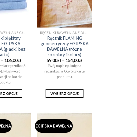
wybrać
wybrać
na
na
stronie
stronie
produktu
produktu
RĘCZNIKI BAWEŁNIANE GŁADKIE (BEZ WZORÓW)
RĘCZNIKI BAWEŁNIANE DLA CHŁOPAKA NA PREZENT (EGIPSKA BAWEŁNA)
ki błękitny
Ręcznik FLAMING
k EGIPSKA
geometryczny EGIPSKA
(gładki, bez
BAWEŁNA (różne
aftu)
rozmiary i kolory)
Zakres
Zakres
–
106,00
zł
59,00
zł
–
154,00
zł
cen:
cen:
miar ręcznika (3
Twój napis np. imię na
od
od
y). Możliwość
ręcznikach? Otwórz kartę
59,00zł
59,00zł
do
do
zacji na karcie
produktu.
106,00zł
154,00zł
oduktu.
ERZ OPCJE
WYBIERZ OPCJE
Ten
Ten
produkt
produkt
ma
ma
wiele
wiele
WEŁNA
EGIPSKA BAWEŁNA
wariantów.
wariantów.
Opcje
Opcje