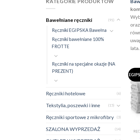
KATEGORIE PRODUKTÓW
Baw
kom
Wybó
Bawełniane ręczniki
(91)
oraz
Ręczniki EGIPSKA Bawełna
równ
Ręczniki bawełniane 100%
uwag
FROTTE
lata.
Ręczniki na specjalne okazje (NA
PREZENT)
EGIP
Ręczniki hotelowe
(6)
Tekstylia, poszewki i inne
(15)
Ręczniki sportowe z mikrofibry
(3)
SZALONA WYPRZEDAŻ
(14)