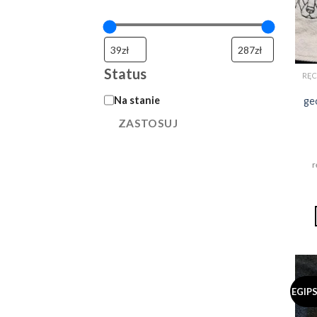
Status
STATUS
Na stanie
ge
ZASTOSUJ
r
EGIP