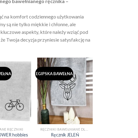
nego bawełnianego ręcznika –
ć na komfort codziennego użytkowania
y są nie tylko miękkie i chłonne, ale
 kluczowe aspekty, które należy wziąć pod
e Twoja decyzja przyniesie satysfakcję na
WEŁNA
EGIPSKA BAWEŁNA
ANE RĘCZNIKI
RĘCZNIKI BAWEŁNIANE DLA CHŁOPAKA NA PREZENT (EGIPSKA BAWEŁNA)
OWER hobbies
Ręcznik JELEŃ