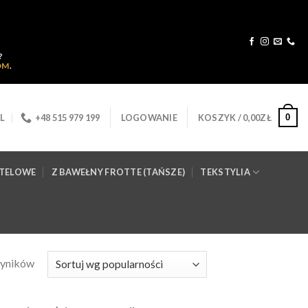
?
OM
.
0
L
+48 515 979 199
LOGOWANIE
KOSZYK /
0,00
ZŁ
OTELOWE
Z BAWEŁNY FROTTE (TAŃSZE)
TEKSTYLIA
wyników