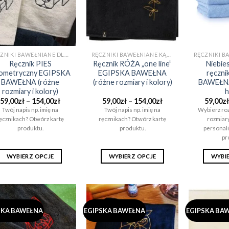
wybrać
wybrać
na
na
stronie
stronie
produktu
produktu
RĘCZNIKI BAWEŁNIANE DLA CHŁOPAKA NA PREZENT (EGIPSKA BAWEŁNA)
RĘCZNIKI BAWEŁNIANE KĄPIELOWE I DO SAUNY (EGIPSKA BAWEŁNA)
Ręcznik PIES
Ręcznik RÓŻA „one line”
Niebies
ometryczny EGIPSKA
EGIPSKA BAWEŁNA
ręczni
BAWEŁNA (różne
(różne rozmiary i kolory)
BAWEŁNA 
rozmiary i kolory)
h
Zakres
Zakres
59,00
zł
–
154,00
zł
59,00
zł
–
154,00
zł
59,00
zł
cen:
cen:
Twój napis np. imię na
Twój napis np. imię na
Wybierz roz
od
od
ęcznikach? Otwórz kartę
ręcznikach? Otwórz kartę
rozmiar
59,00zł
59,00zł
do
do
produktu.
produktu.
personali
154,00zł
154,00zł
pr
WYBIERZ OPCJE
WYBIERZ OPCJE
WYBI
Ten
Ten
produkt
produkt
ma
ma
wiele
wiele
SKA BAWEŁNA
EGIPSKA BAWEŁNA
EGIPSKA BA
wariantów.
wariantów.
Opcje
Opcje