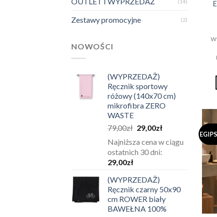
OUTLET I WYPRZEDAŻ
(14)
Zestawy promocyjne
(2)
Wy
NOWOŚCI
(WYPRZEDAŻ)
Ręcznik sportowy
różowy (140x70 cm)
mikrofibra ZERO
WASTE
Pierwotna
Aktualna
79,00
zł
29,00
zł
EGIP
cena
cena
Najniższa cena w ciągu
wynosiła:
wynosi:
ostatnich 30 dni:
79,00zł.
29,00zł.
29,00
zł
(WYPRZEDAŻ)
Ręcznik czarny 50x90
cm ROWER biały
BAWEŁNA 100%