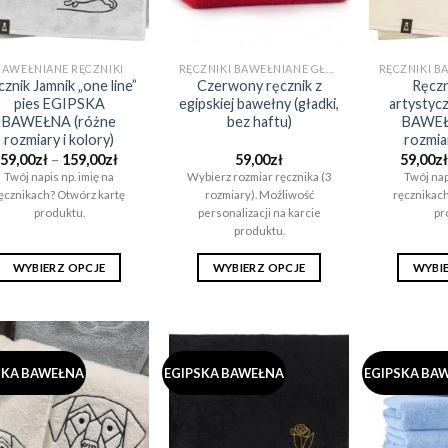
stronie
stronie
produktu
produktu
BAWEŁNIANE RĘCZNIKI
RĘCZNIKI BAWEŁNIANE GŁADKIE (BEZ WZORÓW)
znik Jamnik „one line”
Czerwony ręcznik z
Ręcz
pies EGIPSKA
egipskiej bawełny (gładki,
artystyc
BAWEŁNA (różne
bez haftu)
BAWEŁ
rozmiary i kolory)
rozmiar
Zakres
59,00
zł
–
159,00
zł
59,00
zł
59,00
zł
cen:
Twój napis np. imię na
Wybierz rozmiar ręcznika (3
Twój nap
od
ęcznikach? Otwórz kartę
rozmiary). Możliwość
ręcznikach
59,00zł
do
produktu.
personalizacji na karcie
pr
159,00zł
produktu.
WYBIERZ OPCJE
WYBIERZ OPCJE
WYBI
Ten
Ten
produkt
produkt
ma
ma
wiele
wiele
SKA BAWEŁNA
EGIPSKA BAWEŁNA
EGIPSKA BA
wariantów.
wariantów.
Opcje
Opcje
można
można