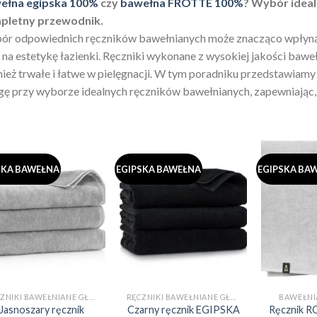
ełna egipska 100%
czy
bawełna FROTTE 100%
? Wybór ideal
pletny przewodnik.
r odpowiednich ręczników bawełnianych może znacząco wpłyną
 na estetykę łazienki. Ręczniki wykonane z wysokiej jakości bawełn
ież trwałe i łatwe w pielęgnacji. W tym poradniku przedstawiamy
ę przy wyborze idealnych ręczników bawełnianych, zapewniając, ż
SKA BAWEŁNA
EGIPSKA BAWEŁNA
EGIPSKA BA
RĘCZNIKI BAWEŁNIANE GŁADKIE (BEZ WZORÓW)
RĘCZNIKI BAWEŁNIANE GŁADKIE (BEZ WZORÓW)
BAWEŁNI
Jasnoszary ręcznik
Czarny ręcznik EGIPSKA
Ręcznik R