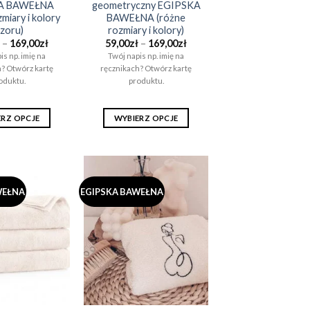
A BAWEŁNA
geometryczny EGIPSKA
miary i kolory
BAWEŁNA (różne
zoru)
rozmiary i kolory)
Zakres
Zakres
–
169,00
zł
59,00
zł
–
169,00
zł
cen:
cen:
is np. imię na
Twój napis np. imię na
od
od
? Otwórz kartę
ręcznikach? Otwórz kartę
69,00zł
59,00zł
do
do
oduktu.
produktu.
169,00zł
169,00zł
ERZ OPCJE
WYBIERZ OPCJE
Ten
Ten
produkt
produkt
ma
ma
wiele
wiele
WEŁNA
EGIPSKA BAWEŁNA
wariantów.
wariantów.
Opcje
Opcje
można
można
wybrać
wybrać
na
na
stronie
stronie
produktu
produktu