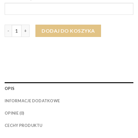
ilość Ręcznik PREZENT NA ŚLUB Z DATĄ (różne rozmiary i kol
DODAJ DO KOSZYKA
OPIS
INFORMACJE DODATKOWE
OPINIE (0)
CECHY PRODUKTU