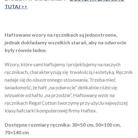
TUTAJ >>
Haftowane wzory na ręcznikach są jednostronne,
jednak dokładamy wszelkich starań, aby na odwrocie
były równie ładne.
Wzory, które sami haftujemy i projektujemy na naszych
ręcznikach, charakteryzują się trwałością i estetyką. Ręcznik
nadaje się do obustronnego stosowania. Trzeba mieć
świadomość, że haft „na odwrocie” delikatnie różni się
wizualnie od haftu „na przodzie”. Haftowany wzór na
ręcznikach Regal Cotton tworzymy przy użyciu najwyższej
klasy hafciarki komputerowej firmy Haftex.
Dostępne rozmiary ręcznika: 30×50 cm, 50×100 cm,
70×140 cm