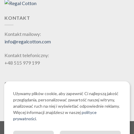
wariantów.
Opcje
KONTAKT
można
wybrać
na
Kontakt mailowy:
stronie
info@regalcotton.com
produktu
Kontakt telefoniczny:
+48 515 979 199
SZUKAJ
Używamy plików cookie, aby zapewnić Ci najlepszą jakość
przeglądania, personalizować zawartość naszej witryny,
analizować ruch na niej i wyświetlać odpowiednie reklamy.
Więcej informacji znajdziesz w naszej
polityce
prywatności
.
O NAS CZYLI O REGALCOTTON.COM
REGULAMIN SKLEPU REGALCOTTON.COM