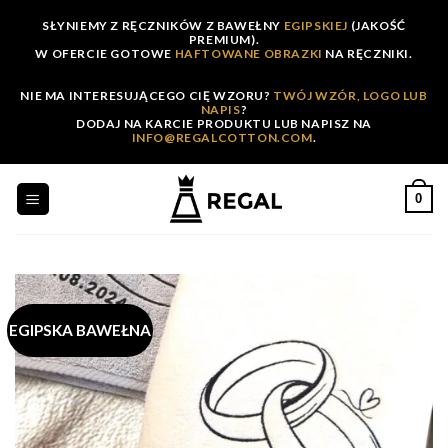
Skip
SŁYNIEMY Z RĘCZNIKÓW Z BAWEŁNY
EGIPSKIEJ
(JAKOŚĆ
to
PREMIUM).
W OFERCIE GOTOWE
HAFTOWANE OBRAZKI
NA RĘCZNIKI.
content
NIE MA INTERESUJĄCEGO CIĘ WZORU?
TWÓJ WZÓR, LOGO LUB
NAPIS
?
DODAJ NA KARCIE PRODUKTU LUB NAPISZ NA
INFO@REGALCOTTON.COM
.
0
EGIPSKA BAWEŁNA