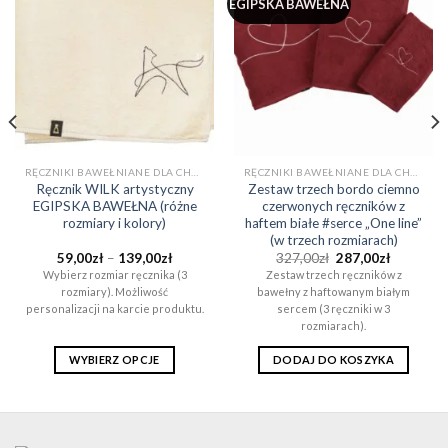
EGIPSKA BAWEŁNA
RĘCZNIKI BAWEŁNIANE DLA CHŁOPAKA NA PREZENT (EGIPSKA BAWEŁNA)
RĘCZNIKI BAWEŁNIANE DLA CHŁOPAKA NA PREZENT (EGIPSKA BAWEŁNA)
Ręcznik WILK artystyczny
Zestaw trzech bordo ciemno
EGIPSKA BAWEŁNA (różne
czerwonych ręczników z
rozmiary i kolory)
haftem białe #serce „One line”
(w trzech rozmiarach)
Zakres
Pierwotna
Aktualna
59,00
zł
–
139,00
zł
327,00
zł
287,00
zł
cen:
cena
cena
Wybierz rozmiar ręcznika (3
Zestaw trzech ręczników z
od
wynosiła:
wynosi:
rozmiary). Możliwość
bawełny z haftowanym białym
59,00zł
327,00zł.
287,00zł.
do
personalizacji na karcie produktu.
sercem (3 ręczniki w 3
ł
139,00zł
rozmiarach).
WYBIERZ OPCJE
DODAJ DO KOSZYKA
Ten
produkt
ma
wiele