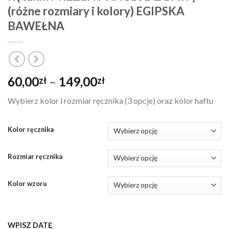
(różne rozmiary i kolory) EGIPSKA
BAWEŁNA
Zakres
60,00
–
149,00
zł
zł
cen:
Wybierz kolor i rozmiar ręcznika (3 opcje) oraz kolor haftu
od
60,00zł
do
Kolor ręcznika
149,00zł
Rozmiar ręcznika
Kolor wzoru
WPISZ DATĘ