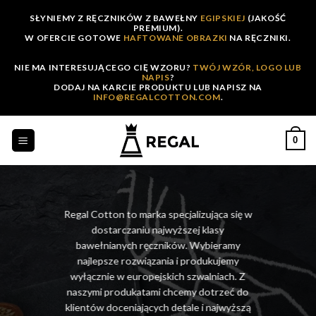
Skip
SŁYNIEMY Z RĘCZNIKÓW Z BAWEŁNY
EGIPSKIEJ
(JAKOŚĆ
to
PREMIUM).
W OFERCIE GOTOWE
HAFTOWANE OBRAZKI
NA RĘCZNIKI.
content
NIE MA INTERESUJĄCEGO CIĘ WZORU?
TWÓJ WZÓR, LOGO LUB
NAPIS
?
DODAJ NA KARCIE PRODUKTU LUB NAPISZ NA
INFO@REGALCOTTON.COM
.
0
Regal Cotton to marka specjalizująca się w
dostarczaniu najwyższej klasy
bawełnianych ręczników. Wybieramy
najlepsze rozwiązania i produkujemy
wyłącznie w europejskich szwalniach. Z
naszymi produkatami chcemy dotrzeć do
klientów doceniających detale i najwyższą