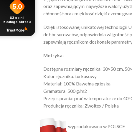
5.0
oraz zapewniającym najwyższe walory użytk
chłonność oraz miękkość dzięki czemu gwar
83
opinii
z całego okresu
Dzięki stosowanej unikatowej technologii 
dobór surowców, odpowiednia wilgotność p
zapewniają ręcznikom doskonałe parametry
Metryka:
Dostępne rozmiary ręcznika: 30×50 cm, 5
Kolor ręcznika: turkusowy
Materiał: 100% Bawełna egipska
Gramatura: 500 g/m2
Przepis prania: prać w temperaturze do 40°
Produkcja ręcznika: Zwoltex / Polska
wyprodukowano w POLSCE