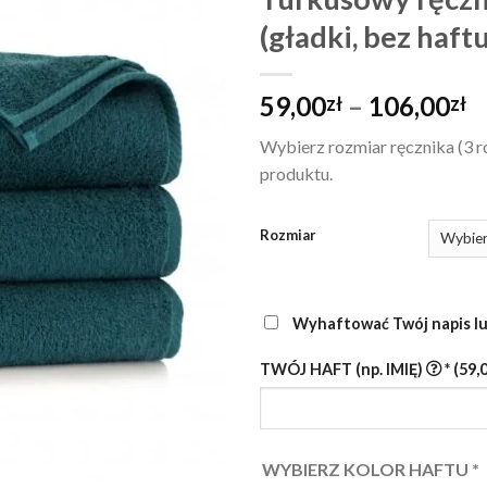
(gładki, bez haft
Z
59,00
–
106,00
zł
zł
c
Wybierz rozmiar ręcznika (3 r
o
produktu.
5
d
1
Rozmiar
Wyhaftować Twój napis lu
TWÓJ HAFT (np. IMIĘ)
*
(59,
WYBIERZ KOLOR HAFTU
*