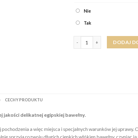
Nie
Tak
ilość Turkusowy ręcznik EGIPS
DODAJ D
)
CECHY PRODUKTU
 jakości delikatnej egipskiej bawełny.
 pochodzenia a więc miejsca i specjalnych warunków jej uprawy. 
alnie sprzyja rozwoju długich cienkich włókien bawełny, czyniąc 