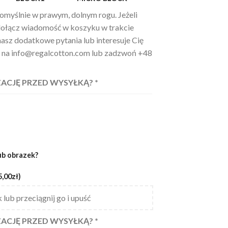
omyślnie w prawym, dolnym rogu. Jeżeli
 dołącz wiadomość w koszyku w trakcie
masz dodatkowe pytania lub interesuje Cię
sz na info@regalcotton.com lub zadzwoń +48
ACJĘ PRZED WYSYŁKĄ?
*
ub obrazek?
5,00zł)
 lub przeciągnij go i upuść
ACJĘ PRZED WYSYŁKĄ?
*