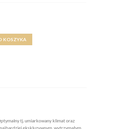
KA BAWEŁNA (gładki, bez haftu)
O KOSZYKA
Optymalny tj. umiarkowany klimat oraz
ją najbardziej ekskluzywnym, wytrzymałym