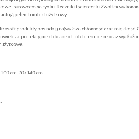
owe- surowcem na rynku. Ręczniki i ściereczki Zwoltex wykonan
antują pełen komfort użytkowy.
Ultrasoft produkty posiadają najwyższą chłonność oraz miękkość
owietrza, perfekcyjnie dobrane obróbki termiczne oraz wydłużo
 użytkowe.
0×100 cm, 70×140 cm
C