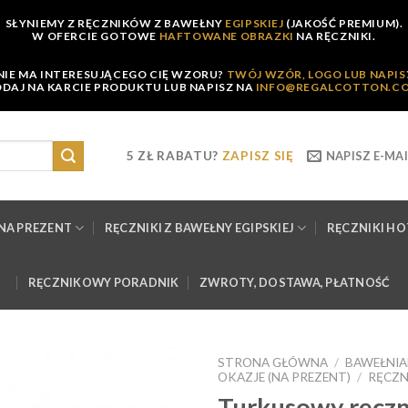
SŁYNIEMY Z RĘCZNIKÓW Z BAWEŁNY
EGIPSKIEJ
(JAKOŚĆ PREMIUM).
W OFERCIE GOTOWE
HAFTOWANE OBRAZKI
NA RĘCZNIKI.
NIE MA INTERESUJĄCEGO CIĘ WZORU?
TWÓJ WZÓR, LOGO LUB NAPIS
DAJ NA KARCIE PRODUKTU LUB NAPISZ NA
INFO@REGALCOTTON.C
5 ZŁ RABATU?
ZAPISZ SIĘ
NAPISZ E-MAI
NA PREZENT
RĘCZNIKI Z BAWEŁNY EGIPSKIEJ
RĘCZNIKI H
RĘCZNIKOWY PORADNIK
ZWROTY, DOSTAWA, PŁATNOŚĆ
STRONA GŁÓWNA
/
BAWEŁNIA
OKAZJE (NA PREZENT)
/
RĘCZN
Turkusowy ręcz