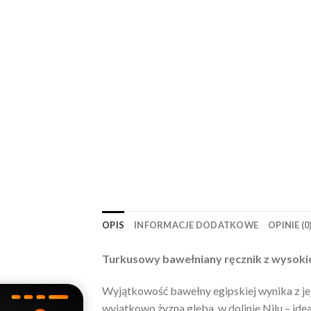
OPIS
INFORMACJE DODATKOWE
OPINIE (0
Turkusowy bawełniany ręcznik z wysokiej
Wyjątkowość bawełny egipskiej wynika z jej
wyjątkowo żyzna gleba w dolinie Nilu – ide