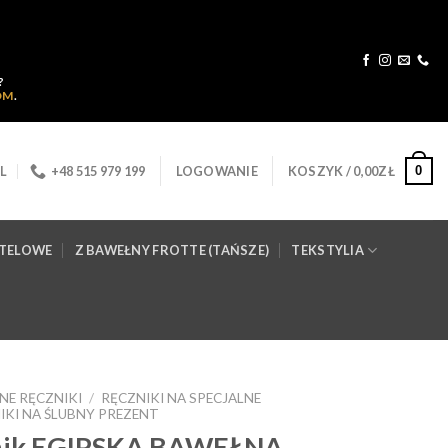
?
OM
.
0
L
+48 515 979 199
LOGOWANIE
KOSZYK /
0,00
ZŁ
OTELOWE
Z BAWEŁNY FROTTE (TAŃSZE)
TEKSTYLIA
NE RĘCZNIKI
/
RĘCZNIKI NA SPECJALNE
IKI NA ŚLUBNY PREZENT
nik EGIPSKA BAWEŁNA