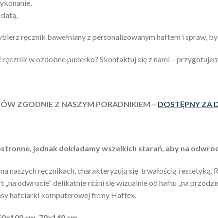
wykonanie,
 datą,
rz ręcznik bawełniany z personalizowanym haftem i spraw, by ic
ręcznik w ozdobne pudełko? Skontaktuj się z nami – przygotujem
IKÓW ZGODNIE Z NASZYM PORADNIKIEM –
DOSTĘPNY ZA 
stronne, jednak dokładamy wszelkich starań, aby na odwroci
na naszych ręcznikach, charakteryzują się trwałością i estetyką.
 „na odwrocie” delikatnie różni się wizualnie od haftu „na przodz
asy hafciarki komputerowej firmy Haftex.
 50×100 cm, 70×140 cm