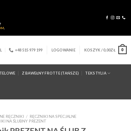
?
OM
.
0
L
+48 515 979 199
LOGOWANIE
KOSZYK /
0,00
ZŁ
OTELOWE
Z BAWEŁNY FROTTE (TAŃSZE)
TEKSTYLIA
NE RĘCZNIKI
/
RĘCZNIKI NA SPECJALNE
IKI NA ŚLUBNY PREZENT
znik PREZENT NA ŚLUB Z