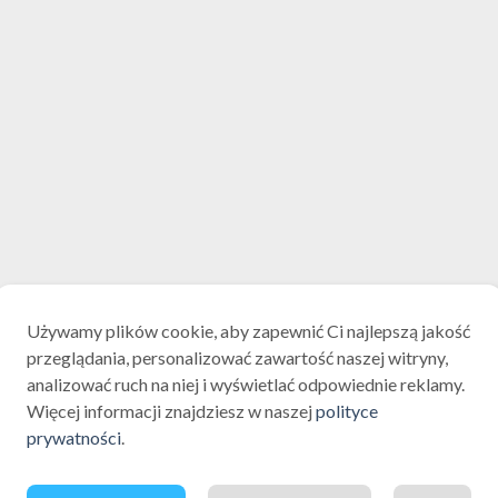
wiele
wiele
wariantów.
wariantów.
Opcje
Opcje
można
można
wybrać
wybrać
na
na
stronie
stronie
produktu
produktu
Używamy plików cookie, aby zapewnić Ci najlepszą jakość
przeglądania, personalizować zawartość naszej witryny,
analizować ruch na niej i wyświetlać odpowiednie reklamy.
Więcej informacji znajdziesz w naszej
polityce
prywatności
.
IN SKLEPU REGALCOTTON.COM
POLITYKA PRYWATNOŚCI REGALCOT