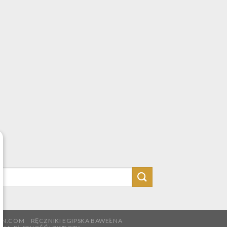
TON.COM
RĘCZNIKI EGIPSKA BAWEŁNA