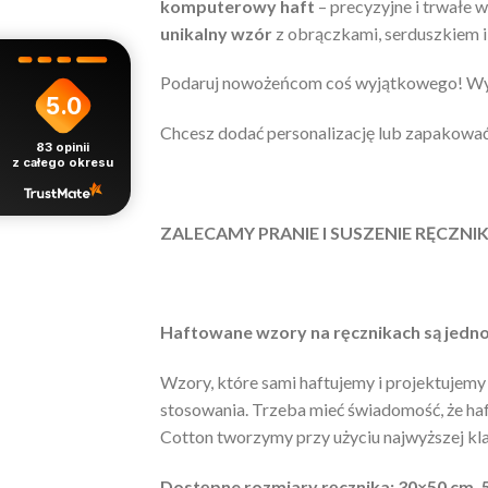
komputerowy haft
– precyzyjne i trwałe 
unikalny wzór
z obrączkami, serduszkiem i
Podaruj nowożeńcom coś wyjątkowego! Wybie
5.0
Chcesz dodać personalizację lub zapakować 
83
opinii
z całego okresu
ZALECAMY PRANIE I SUSZENIE RĘCZN
Haftowane wzory na ręcznikach są jedno
Wzory, które sami haftujemy i projektujemy 
stosowania. Trzeba mieć świadomość, że haft
Cotton tworzymy przy użyciu najwyższej kl
Dostępne rozmiary ręcznika: 30×50 cm,