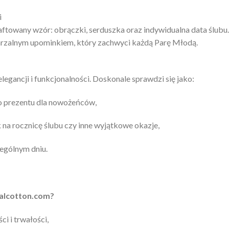
i
towany wzór: obrączki, serduszka oraz indywidualna data ślubu.
wtarzalnym upominkiem, który zachwyci każdą Parę Młodą.
elegancji i funkcjonalności. Doskonale sprawdzi się jako:
 prezentu dla nowożeńców,
na rocznicę ślubu czy inne wyjątkowe okazje,
ególnym dniu.
galcotton.com?
i i trwałości,