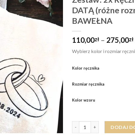
DATĄ (różne roz
BAWEŁNA
110,00
–
275,00
zł
zł
Wybierz kolor i rozmiar ręczni
Kolor ręcznika
Rozmiar ręcznika
Kolor wzoru
ilość Zestaw: 2x Ręcznik PRE
DODAJ D