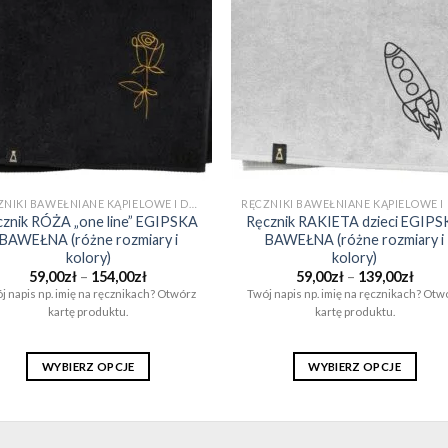
RĘCZNIKI BAWEŁNIANE KĄPIELOWE I DO SAUNY (EGIPSKA BAWEŁNA)
cznik RÓŻA „one line” EGIPSKA
Ręcznik RAKIETA dzieci EGIP
BAWEŁNA (różne rozmiary i
BAWEŁNA (różne rozmiary i
kolory)
kolory)
Zakres
Zakr
59,00
zł
–
154,00
zł
59,00
zł
–
139,00
zł
cen:
cen:
j napis np. imię na ręcznikach? Otwórz
Twój napis np. imię na ręcznikach? Otw
od
od
kartę produktu.
kartę produktu.
59,00zł
59,00
do
do
154,00zł
139,0
WYBIERZ OPCJE
WYBIERZ OPCJE
Ten
Ten
produkt
produkt
ma
ma