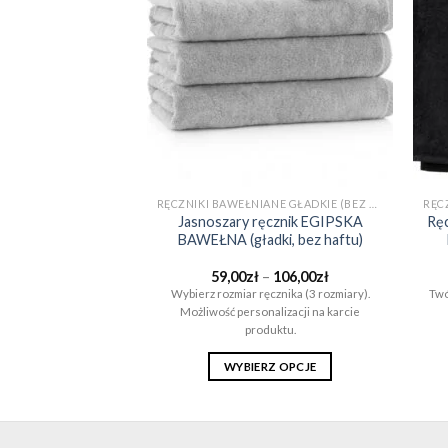
RĘCZNIKI BAWEŁNIANE DLA CHŁOPAKA NA PREZENT (EGIPSKA BAWEŁNA)
RĘCZNIKI BAWEŁNIANE GŁADKIE (BEZ WZORÓW)
S geometryczny
Jasnoszary ręcznik EGIPSKA
Rę
WEŁNA (różne
BAWEŁNA (gładki, bez haftu)
 i kolory)
Zakres
Zakres
–
154,00
zł
59,00
zł
–
106,00
zł
cen:
cen:
 na ręcznikach? Otwórz
Wybierz rozmiar ręcznika (3 rozmiary).
Twó
od
od
produktu.
Możliwość personalizacji na karcie
59,00zł
59,00zł
do
do
produktu.
154,00zł
106,00zł
RZ OPCJE
WYBIERZ OPCJE
Ten
Ten
produkt
produkt
ma
ma