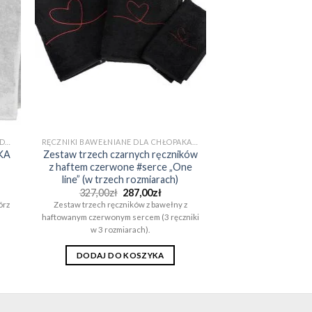
RĘCZNIKI BAWEŁNIANE KĄPIELOWE I DO SAUNY (EGIPSKA BAWEŁNA)
RĘCZNIKI BAWEŁNIANE DLA CHŁOPAKA NA PREZENT (EGIPSKA BAWEŁNA)
SKA
Zestaw trzech czarnych ręczników
z haftem czerwone #serce „One
line” (w trzech rozmiarach)
es
Pierwotna
Aktualna
327,00
zł
287,00
zł
cena
cena
órz
Zestaw trzech ręczników z bawełny z
wynosiła:
wynosi:
haftowanym czerwonym sercem (3 ręczniki
zł
327,00zł.
287,00zł.
w 3 rozmiarach).
0zł
DODAJ DO KOSZYKA