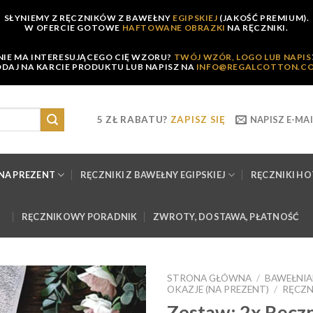
SŁYNIEMY Z RĘCZNIKÓW Z BAWEŁNY
EGIPSKIEJ
(JAKOŚĆ PREMIUM).
W OFERCIE GOTOWE
HAFTOWANE OBRAZKI
NA RĘCZNIKI.
NIE MA INTERESUJĄCEGO CIĘ WZORU?
TWÓJ WZÓR, LOGO LUB NAPIS
DAJ NA KARCIE PRODUKTU LUB NAPISZ NA
INFO@REGALCOTTON.C
5 ZŁ RABATU?
ZAPISZ SIĘ
NAPISZ E-MAI
NA PREZENT
RĘCZNIKI Z BAWEŁNY EGIPSKIEJ
RĘCZNIKI H
RĘCZNIKOWY PORADNIK
ZWROTY, DOSTAWA, PŁATNOŚĆ
STRONA GŁÓWNA
/
BAWEŁNIA
OKAZJE (NA PREZENT)
/
RĘCZN
Zestaw: 2x Ręc