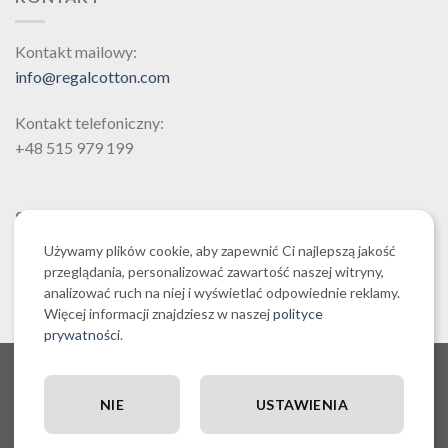
wybrać
wybrać
na
na
Kontakt mailowy:
stronie
stronie
info@regalcotton.com
produktu
produktu
Kontakt telefoniczny:
+48 515 979 199
SZUKAJ
Używamy plików cookie, aby zapewnić Ci najlepszą jakość
przeglądania, personalizować zawartość naszej witryny,
analizować ruch na niej i wyświetlać odpowiednie reklamy.
Więcej informacji znajdziesz w naszej
polityce
prywatności
.
O NAS CZYLI O REGALCOTTON.COM
REGULAMIN SKLEPU REGALCOTTON.COM
POLITYKA PRYWATNOŚCI REGALCOTTON.COM
NIE
USTAWIENIA
RĘCZNIKI EGIPSKA BAWEŁNA
POLITYKA COOKIES
POSZEWKI DEKORACYJNE NA PODUSZKI
ZESTAWY PROMOCYJNE
OUTLET I WYPRZEDAŻ