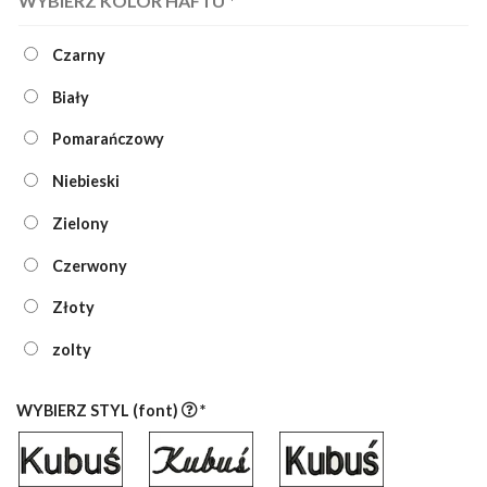
WYBIERZ KOLOR HAFTU
*
Czarny
Biały
Pomarańczowy
Niebieski
Zielony
Czerwony
Złoty
zolty
WYBIERZ STYL (font)
*