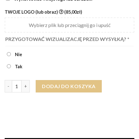
TWOJE LOGO (lub obraz)
(85,00zł)
Wybierz plik lub przeciągnij go i upuść
PRZYGOTOWAĆ WIZUALIZACJĘ PRZED WYSYŁKĄ?
*
Nie
Tak
ilość Czarny ręcznik EGIPSKA BAWEŁNA (gładki, bez haftu)
DODAJ DO KOSZYKA