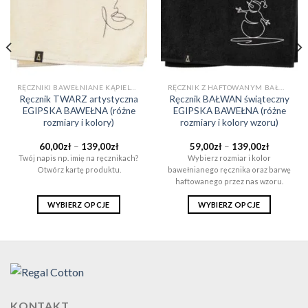
RĘCZNIKI BAWEŁNIANE KĄPIELOWE I DO SAUNY (EGIPSKA BAWEŁNA)
RĘCZNIK Z HAFTOWANYM BAŁWANEM (EGIPSKA BAWEŁNA)
Ręcznik TWARZ artystyczna
Ręcznik BAŁWAN świąteczny
EGIPSKA BAWEŁNA (różne
EGIPSKA BAWEŁNA (różne
rozmiary i kolory)
rozmiary i kolory wzoru)
Zakres
Zakres
60,00
zł
–
139,00
zł
59,00
zł
–
139,00
zł
cen:
cen:
Twój napis np. imię na ręcznikach?
Wybierz rozmiar i kolor
od
od
Otwórz kartę produktu.
bawełnianego ręcznika oraz barwę
60,00zł
59,00zł
do
do
haftowanego przez nas wzoru.
ł
139,00zł
139,00zł
WYBIERZ OPCJE
WYBIERZ OPCJE
Ten
Ten
produkt
produkt
ma
ma
wiele
wiele
wariantów.
wariantów.
Opcje
Opcje
KONTAKT
można
można