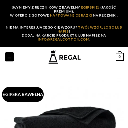
Skip
SŁYNIEMY Z RĘCZNIKÓW Z BAWEŁNY
EGIPSKIEJ
(JAKOŚĆ
to
PREMIUM).
W OFERCIE GOTOWE
HAFTOWANE OBRAZKI
NA RĘCZNIKI.
content
NIE MA INTERESUJĄCEGO CIĘ WZORU?
TWÓJ WZÓR, LOGO LUB
NAPIS
?
DODAJ NA KARCIE PRODUKTU LUB NAPISZ NA
INFO@REGALCOTTON.COM
.
0
EGIPSKA BAWEŁNA