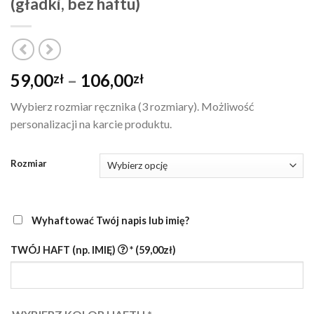
(gładki, bez haftu)
Zakres
59,00
–
106,00
zł
zł
cen:
Wybierz rozmiar ręcznika (3 rozmiary). Możliwość
od
personalizacji na karcie produktu.
59,00zł
do
106,00zł
Rozmiar
Wyhaftować Twój napis lub imię?
TWÓJ HAFT (np. IMIĘ)
*
(59,00zł)