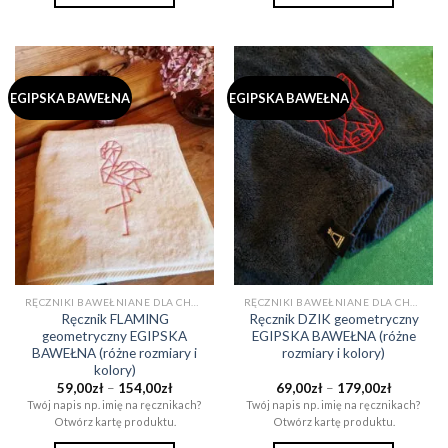
Ten
Ten
produkt
produkt
ma
ma
wiele
wiele
EGIPSKA BAWEŁNA
EGIPSKA BAWEŁNA
wariantów.
wariantów.
Opcje
Opcje
można
można
wybrać
wybrać
na
na
stronie
stronie
produktu
produktu
RĘCZNIKI BAWEŁNIANE DLA CHŁOPAKA NA PREZENT (EGIPSKA BAWEŁNA)
RĘCZNIKI BAWEŁNIANE DLA CHŁOPAKA NA PREZENT (EGIPSKA BAWEŁNA)
Ręcznik FLAMING
Ręcznik DZIK geometryczny
geometryczny EGIPSKA
EGIPSKA BAWEŁNA (różne
BAWEŁNA (różne rozmiary i
rozmiary i kolory)
kolory)
Zakres
Zakres
59,00
zł
–
154,00
zł
69,00
zł
–
179,00
zł
cen:
cen:
Twój napis np. imię na ręcznikach?
Twój napis np. imię na ręcznikach?
od
od
Otwórz kartę produktu.
Otwórz kartę produktu.
59,00zł
69,00zł
do
do