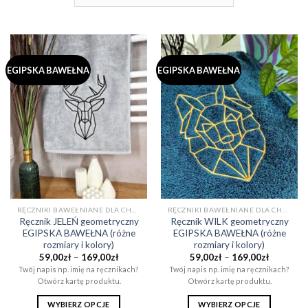
EGIPSKA BAWEŁNA
EGIPSKA BAWEŁNA
RĘCZNIKI BAWEŁNIANE DLA CHŁOPAKA NA PREZENT (EGIPSKA BAWEŁNA)
RĘCZNIKI BAWEŁNIANE DLA CHŁOPAKA NA PREZENT (EGIPSKA BAWEŁNA)
Ręcznik JELEŃ geometryczny
Ręcznik WILK geometryczny
EGIPSKA BAWEŁNA (różne
EGIPSKA BAWEŁNA (różne
rozmiary i kolory)
rozmiary i kolory)
Zakres
Zakres
59,00
zł
–
169,00
zł
59,00
zł
–
169,00
zł
cen:
cen:
Twój napis np. imię na ręcznikach?
Twój napis np. imię na ręcznikach?
od
od
Otwórz kartę produktu.
Otwórz kartę produktu.
59,00zł
59,00zł
do
do
169,00zł
169,00zł
WYBIERZ OPCJE
WYBIERZ OPCJE