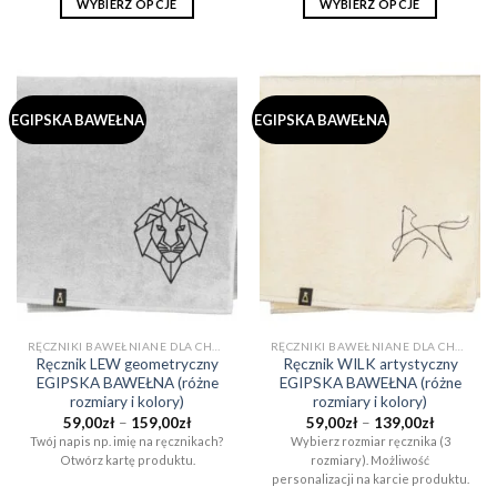
169,00zł
139,00zł
WYBIERZ OPCJE
WYBIERZ OPCJE
Ten
Ten
produkt
produkt
ma
ma
wiele
wiele
EGIPSKA BAWEŁNA
EGIPSKA BAWEŁNA
wariantów.
wariantów.
Opcje
Opcje
można
można
wybrać
wybrać
na
na
stronie
stronie
produktu
produktu
RĘCZNIKI BAWEŁNIANE DLA CHŁOPAKA NA PREZENT (EGIPSKA BAWEŁNA)
RĘCZNIKI BAWEŁNIANE DLA CHŁOPAKA NA PREZENT (EGIPSKA BAWEŁNA)
Ręcznik LEW geometryczny
Ręcznik WILK artystyczny
EGIPSKA BAWEŁNA (różne
EGIPSKA BAWEŁNA (różne
rozmiary i kolory)
rozmiary i kolory)
Zakres
Zakres
59,00
zł
–
159,00
zł
59,00
zł
–
139,00
zł
cen:
cen:
Twój napis np. imię na ręcznikach?
Wybierz rozmiar ręcznika (3
od
od
Otwórz kartę produktu.
rozmiary). Możliwość
59,00zł
59,00zł
do
do
personalizacji na karcie produktu.
159,00zł
139,00zł