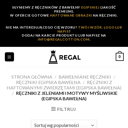
Skip
SŁYNIEMY Z RĘCZNIKÓW Z BAWEŁNY
EGIPSKIEJ
(JAKOŚĆ
to
PREMIUM).
W OFERCIE GOTOWE
HAFTOWANE OBRAZKI
NA RĘCZNIKI.
content
NIE MA INTERESUJĄCEGO CIĘ WZORU?
TWÓJ WZÓR, LOGO LUB
NAPIS
?
DODAJ NA KARCIE PRODUKTU LUB NAPISZ NA
INFO@REGALCOTTON.COM
.
0
STRONA GŁÓWNA
/
BAWEŁNIANE RĘCZNIKI
/
RĘCZNIKI EGIPSKA BAWEŁNA
/
RĘCZNIKI Z
HAFTOWANYMI ZWIERZĘTAMI (EGIPSKA BAWEŁNA)
/
RĘCZNIKI Z JELENIAMI I MOTYWY MYŚLIWSKIE
(EGIPSKA BAWEŁNA)
FILTRUJ