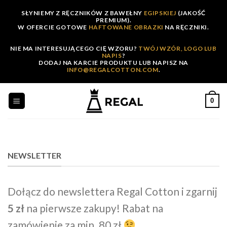
Skip
SŁYNIEMY Z RĘCZNIKÓW Z BAWEŁNY
EGIPSKIEJ
(JAKOŚĆ
to
PREMIUM).
W OFERCIE GOTOWE
HAFTOWANE OBRAZKI
NA RĘCZNIKI.
content
NIE MA INTERESUJĄCEGO CIĘ WZORU?
TWÓJ WZÓR, LOGO LUB
NAPIS
?
DODAJ NA KARCIE PRODUKTU LUB NAPISZ NA
INFO@REGALCOTTON.COM
.
0
NEWSLETTER
Dołącz do newslettera Regal Cotton i zgarnij
5 zł
na pierwsze zakupy! Rabat na
zamówienie za min. 80 zł