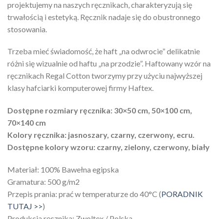
projektujemy na naszych ręcznikach, charakteryzują się
trwałością i estetyką. Ręcznik nadaje się do obustronnego
stosowania.
Trzeba mieć świadomość, że haft „na odwrocie” delikatnie
różni się wizualnie od haftu „na przodzie”. Haftowany wzór na
ręcznikach Regal Cotton tworzymy przy użyciu najwyższej
klasy hafciarki komputerowej firmy Haftex.
Dostępne rozmiary ręcznika: 30×50 cm, 50×100 cm,
70×140 cm
Kolory ręcznika: jasnoszary, czarny, czerwony, ecru.
Dostępne kolory wzoru: czarny, zielony, czerwony, biały
Materiał: 100% Bawełna egipska
Gramatura: 500 g/m2
Przepis prania: prać w temperaturze do 40°C (
PORADNIK
TUTAJ >>
)
Produkcja ręcznika: Zwoltex / Polska