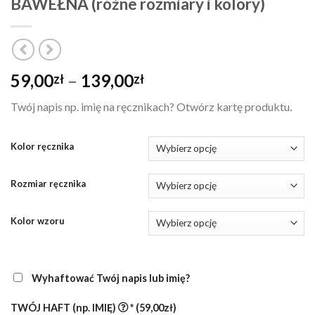
BAWEŁNA (różne rozmiary i kolory)
Zakres
59,00
–
139,00
zł
zł
cen:
Twój napis np. imię na ręcznikach? Otwórz kartę produktu.
od
59,00zł
do
Kolor ręcznika
139,00zł
Rozmiar ręcznika
Kolor wzoru
Wyhaftować Twój napis lub imię?
TWÓJ HAFT (np. IMIĘ)
*
(59,00zł)