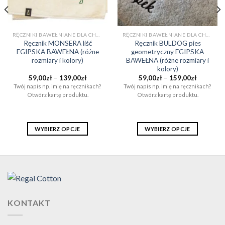
RĘCZNIKI BAWEŁNIANE DLA CHŁOPAKA NA PREZENT (EGIPSKA BAWEŁNA)
RĘCZNIKI BAWEŁNIANE DLA CHŁOPAKA NA PREZENT (EGIPSKA BAWEŁNA)
Ręcznik MONSERA liść
Ręcznik BULDOG pies
EGIPSKA BAWEŁNA (różne
geometryczny EGIPSKA
rozmiary i kolory)
BAWEŁNA (różne rozmiary i
kolory)
a
Zakres
Zakres
59,00
zł
–
139,00
zł
59,00
zł
–
159,00
zł
cen:
cen:
Twój napis np. imię na ręcznikach?
Twój napis np. imię na ręcznikach?
od
od
Otwórz kartę produktu.
Otwórz kartę produktu.
ł.
59,00zł
59,00zł
do
do
139,00zł
159,00zł
WYBIERZ OPCJE
WYBIERZ OPCJE
Ten
Ten
produkt
produkt
ma
ma
wiele
wiele
wariantów.
wariantów.
Opcje
Opcje
KONTAKT
można
można
wybrać
wybrać
na
na