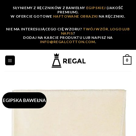
Skip
SŁYNIEMY Z RĘCZNIKÓW Z BAWEŁNY
EGIPSKIEJ
(JAKOŚĆ
to
PREMIUM).
W OFERCIE GOTOWE
HAFTOWANE OBRAZKI
NA RĘCZNIKI.
content
NIE MA INTERESUJĄCEGO CIĘ WZORU?
TWÓJ WZÓR, LOGO LUB
NAPIS
?
DODAJ NA KARCIE PRODUKTU LUB NAPISZ NA
INFO@REGALCOTTON.COM
.
0
EGIPSKA BAWEŁNA