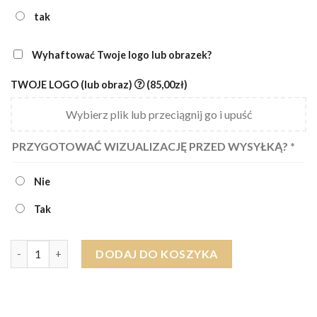
tak
Wyhaftować Twoje logo lub obrazek?
TWOJE LOGO (lub obraz)
(85,00zł)
Wybierz plik lub przeciągnij go i upuść
PRZYGOTOWAĆ WIZUALIZACJĘ PRZED WYSYŁKĄ?
*
Nie
Tak
ilość Ręcznik CIUCHCIA dzieci EGIPSKA BAWEŁNA (różne rozmiar
DODAJ DO KOSZYKA