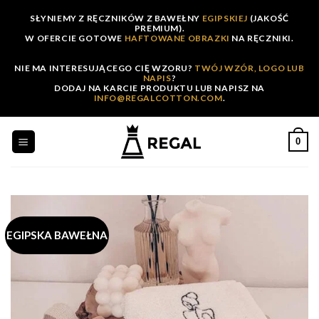
Skip
SŁYNIEMY Z RĘCZNIKÓW Z BAWEŁNY
EGIPSKIEJ
(JAKOŚĆ
to
PREMIUM).
W OFERCIE GOTOWE
HAFTOWANE OBRAZKI
NA RĘCZNIKI.
content
NIE MA INTERESUJĄCEGO CIĘ WZORU?
TWÓJ WZÓR, LOGO LUB
NAPIS
?
DODAJ NA KARCIE PRODUKTU LUB NAPISZ NA
INFO@REGALCOTTON.COM
.
0
EGIPSKA BAWEŁNA