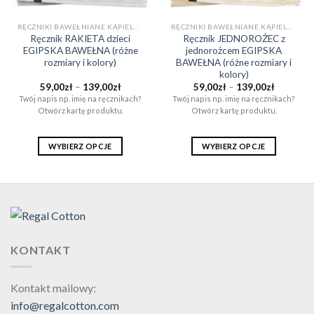
RĘCZNIKI BAWEŁNIANE KĄPIELOWE I DO SAUNY (EGIPSKA BAWEŁNA)
RĘCZNIKI BAWEŁNIANE KĄPIELOWE I DO SAUNY (EGIPSKA BAWEŁNA)
Ręcznik RAKIETA dzieci
Ręcznik JEDNOROŻEC z
EGIPSKA BAWEŁNA (różne
jednorożcem EGIPSKA
rozmiary i kolory)
BAWEŁNA (różne rozmiary i
kolory)
Zakres
Zakres
59,00
zł
–
139,00
zł
59,00
zł
–
139,00
zł
cen:
cen:
Twój napis np. imię na ręcznikach?
Twój napis np. imię na ręcznikach?
od
od
Otwórz kartę produktu.
Otwórz kartę produktu.
59,00zł
59,00zł
do
do
ł
139,00zł
139,00zł
WYBIERZ OPCJE
WYBIERZ OPCJE
Ten
Ten
produkt
produkt
ma
ma
wiele
wiele
wariantów.
wariantów.
Opcje
Opcje
KONTAKT
można
można
wybrać
wybrać
na
na
Kontakt mailowy:
stronie
stronie
info@regalcotton.com
produktu
produktu