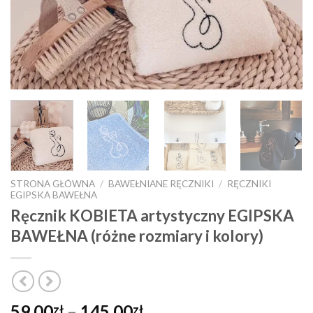
STRONA GŁÓWNA
/
BAWEŁNIANE RĘCZNIKI
/
RĘCZNIKI
EGIPSKA BAWEŁNA
Ręcznik KOBIETA artystyczny EGIPSKA
BAWEŁNA (różne rozmiary i kolory)
Zakres
59,00
–
145,00
zł
zł