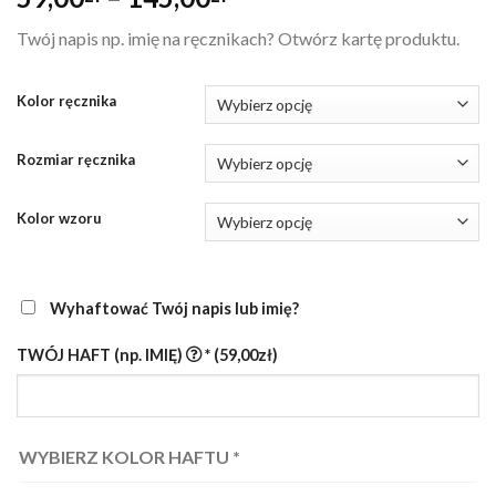
cen:
Twój napis np. imię na ręcznikach? Otwórz kartę produktu.
od
59,00zł
do
Kolor ręcznika
145,00zł
Rozmiar ręcznika
Kolor wzoru
Wyhaftować Twój napis lub imię?
TWÓJ HAFT (np. IMIĘ)
*
(59,00zł)
WYBIERZ KOLOR HAFTU
*