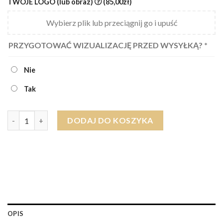
TWOJE LOGO (lub obraz)
(85,00zł)
Wybierz plik lub przeciągnij go i upuść
PRZYGOTOWAĆ WIZUALIZACJĘ PRZED WYSYŁKĄ?
*
Nie
Tak
ilość Ręcznik KOBIETA artystyczny EGIPSKA BAWEŁNA (różne ro
DODAJ DO KOSZYKA
OPIS