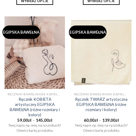
WYBIERZ OPCJE
WYBIERZ OPCJE
EGIPSKA BAWEŁNA
EGIPSKA BAWEŁNA
RĘCZNIKI BAWEŁNIANE KĄPIELOWE I DO SAUNY (EGIPSKA BAWEŁNA)
RĘCZNIKI BAWEŁNIANE KĄPIELOWE I DO SAUNY (EGIPSKA BAWEŁNA)
Ręcznik KOBIETA
Ręcznik TWARZ artystyczna
artystyczny EGIPSKA
EGIPSKA BAWEŁNA (różne
BAWEŁNA (różne rozmiary i
rozmiary i kolory)
kolory)
Zakres
Zakres
59,00
zł
–
145,00
zł
60,00
zł
–
139,00
zł
cen:
cen:
Twój napis np. imię na ręcznikach?
Twój napis np. imię na ręcznikach?
od
od
Otwórz kartę produktu.
Otwórz kartę produktu.
59,00zł
60,00zł
do
do