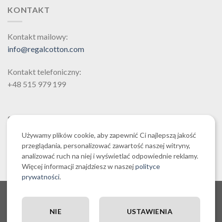
KONTAKT
Kontakt mailowy:
info@regalcotton.com
Kontakt telefoniczny:
+48 515 979 199
SZUKAJ
Używamy plików cookie, aby zapewnić Ci najlepszą jakość
przeglądania, personalizować zawartość naszej witryny,
analizować ruch na niej i wyświetlać odpowiednie reklamy.
Więcej informacji znajdziesz w naszej
polityce
prywatności
.
O NAS CZYLI O REGALCOTTON.COM
REGULAMIN SKLEPU REGALCOTTON.COM
POLITYKA PRYWATNOŚCI REGALCOTTON.COM
NIE
USTAWIENIA
RĘCZNIKI EGIPSKA BAWEŁNA
POLITYKA COOKIES
POSZEWKI DEKORACYJNE NA PODUSZKI