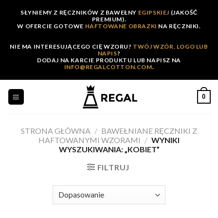
Skip
SŁYNIEMY Z RĘCZNIKÓW Z BAWEŁNY
EGIPSKIEJ
(JAKOŚĆ
to
PREMIUM).
W OFERCIE GOTOWE
HAFTOWANE OBRAZKI
NA RĘCZNIKI.
content
NIE MA INTERESUJĄCEGO CIĘ WZORU?
TWÓJ WZÓR, LOGO LUB
NAPIS
?
DODAJ NA KARCIE PRODUKTU LUB NAPISZ NA
INFO@REGALCOTTON.COM
.
0
STRONA GŁÓWNA
/
BAWEŁNIANE RĘCZNIKI Z
HAFTOWANYMI WZORAMI
/
WYNIKI
WYSZUKIWANIA: „KOBIET”
FILTRUJ