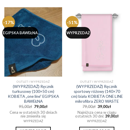
produkt
produkt
ma
ma
wiele
wiele
-17%
-51%
wariantów.
wariantów.
Opcje
Opcje
EGIPSKA BAWEŁNA
WYPRZEDAŻ
można
można
wybrać
wybrać
na
na
stronie
stronie
produktu
produktu
OUTLET I WYPRZEDAŻ
OUTLET I WYPRZEDAŻ
(WYPRZEDAŻ) Ręcznik
(WYPRZEDAŻ) Ręcznik
turkusowy (100×50 cm)
sportowy różowy (140×70
KOBIETA „one line” EGIPSKA
cm) biała KOBIETA ONE LINE
BAWEŁNA
mikrofibra ZERO WASTE
Pierwotna
Aktualna
Pierwotna
Aktualna
95,00
zł
79,00
zł
79,00
zł
39,00
zł
cena
cena
cena
cena
Cena w ostatnich 30 dniach
Najniższa cena w ciągu
wynosiła:
wynosi:
wynosiła:
wynosi:
nie zmieniła się
ostatnich 30 dni:
39,00
zł
95,00zł.
79,00zł.
79,00zł.
39,00zł.
WYPRZEDAŻ
WYPRZEDAŻ