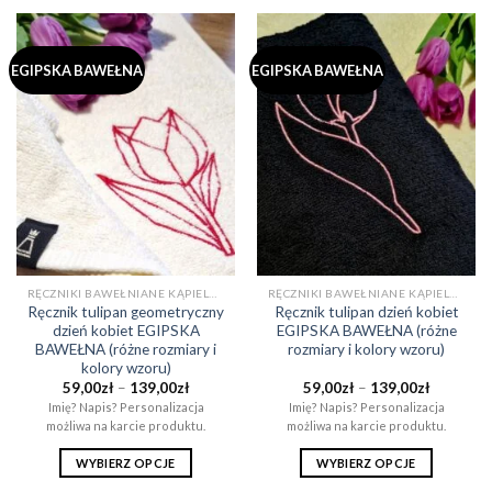
EGIPSKA BAWEŁNA
EGIPSKA BAWEŁNA
RĘCZNIKI BAWEŁNIANE KĄPIELOWE I DO SAUNY (EGIPSKA BAWEŁNA)
RĘCZNIKI BAWEŁNIANE KĄPIELOWE I DO SAUNY (EGIPSKA BAWEŁNA)
Ręcznik tulipan geometryczny
Ręcznik tulipan dzień kobiet
dzień kobiet EGIPSKA
EGIPSKA BAWEŁNA (różne
BAWEŁNA (różne rozmiary i
rozmiary i kolory wzoru)
kolory wzoru)
Zakres
Zakres
59,00
zł
–
139,00
zł
59,00
zł
–
139,00
zł
cen:
cen:
Imię? Napis? Personalizacja
Imię? Napis? Personalizacja
od
od
możliwa na karcie produktu.
możliwa na karcie produktu.
59,00zł
59,00zł
do
do
139,00zł
139,00zł
WYBIERZ OPCJE
WYBIERZ OPCJE
Ten
Ten