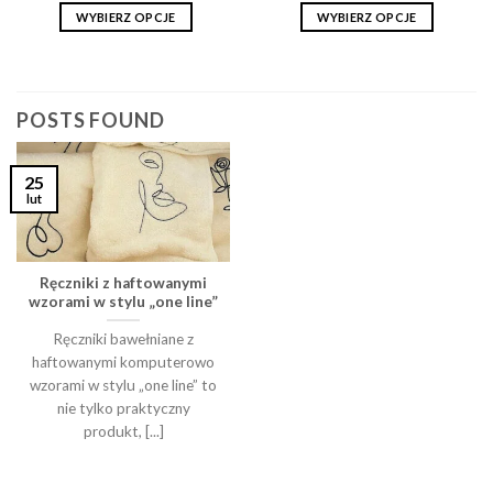
145,00zł
139,00zł
WYBIERZ OPCJE
WYBIERZ OPCJE
Ten
Ten
produkt
produkt
ma
ma
wiele
wiele
POSTS FOUND
wariantów.
wariantów.
Opcje
Opcje
25
można
można
lut
wybrać
wybrać
na
na
stronie
stronie
produktu
produktu
Ręczniki z haftowanymi
wzorami w stylu „one line”
Ręczniki bawełniane z
haftowanymi komputerowo
wzorami w stylu „one line” to
nie tylko praktyczny
produkt, [...]