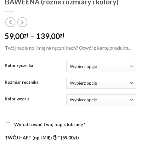
BAWEŁNA (różne rozmiary i kolory)
Zakres
59,00
–
139,00
zł
zł
cen:
Twój napis np. imię na ręcznikach? Otwórz kartę produktu.
od
59,00zł
do
Kolor ręcznika
139,00zł
Rozmiar ręcznika
Kolor wzoru
Wyhaftować Twój napis lub imię?
TWÓJ HAFT (np. IMIĘ)
*
(59,00zł)