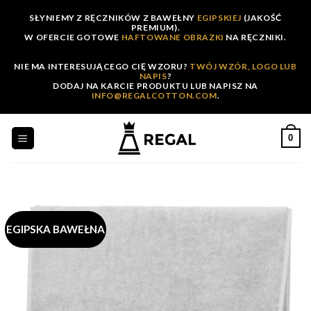
Skip
SŁYNIEMY Z RĘCZNIKÓW Z BAWEŁNY
EGIPSKIEJ
(JAKOŚĆ
to
PREMIUM).
W OFERCIE GOTOWE
HAFTOWANE OBRAZKI
NA RĘCZNIKI.
content
NIE MA INTERESUJĄCEGO CIĘ WZORU?
TWÓJ WZÓR, LOGO LUB
NAPIS
?
DODAJ NA KARCIE PRODUKTU LUB NAPISZ NA
INFO@REGALCOTTON.COM
.
0
EGIPSKA BAWEŁNA