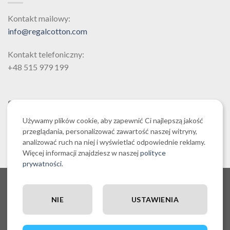
wybrać
wybrać
na
na
Kontakt mailowy:
stronie
stronie
info@regalcotton.com
produktu
produktu
Kontakt telefoniczny:
+48 515 979 199
SZUKAJ
Używamy plików cookie, aby zapewnić Ci najlepszą jakość
przeglądania, personalizować zawartość naszej witryny,
analizować ruch na niej i wyświetlać odpowiednie reklamy.
Więcej informacji znajdziesz w naszej
polityce
prywatności
.
O NAS CZYLI O REGALCOTTON.COM
REGULAMIN SKLEPU REGALCOTTON.COM
POLITYKA PRYWATNOŚCI REGALCOTTON.COM
NIE
USTAWIENIA
RĘCZNIKI EGIPSKA BAWEŁNA
POLITYKA COOKIES
POSZEWKI DEKORACYJNE NA PODUSZKI
ZESTAWY PROMOCYJNE
OUTLET I WYPRZEDAŻ
WYSYŁKA, PŁATNOŚĆ I ZWROTY
BLOG | PISZEMY O RĘCZNIKACH Z EGIPSKIEJ BAWEŁNY