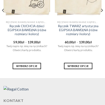
RĘCZNIKI BAWEŁNIANE KĄPIELOWE I DO SAUNY (EGIPSKA BAWEŁNA)
RĘCZNIKI BAWEŁNIANE KĄPIELOWE I DO SAUNY (EGIPSKA BAWEŁNA)
Ręcznik CIUCHCIA dzieci
Ręcznik TWARZ artystyczna
EGIPSKA BAWEŁNA (różne
EGIPSKA BAWEŁNA (różne
rozmiary i kolory)
rozmiary i kolory)
Zakres
Zakres
59,00
zł
–
139,00
zł
60,00
zł
–
139,00
zł
cen:
cen:
Twój napis np. imię na ręcznikach?
Twój napis np. imię na ręcznikach?
od
od
Otwórz kartę produktu.
Otwórz kartę produktu.
59,00zł
60,00zł
do
do
139,00zł
139,00zł
WYBIERZ OPCJE
WYBIERZ OPCJE
Ten
Ten
produkt
produkt
ma
ma
wiele
wiele
wariantów.
wariantów.
Opcje
Opcje
KONTAKT
można
można