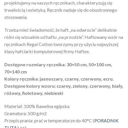
projektujemy na naszych ręcznikach, charakteryzują się
trwałością i estetyką. Ręcznik nadaje się do obustronnego
stosowania.
Trzeba mieć świadomość, że haft „na odwrocie” delikatnie
różni się wizualnie od haftu „na przodzie”. Haftowany wzór na
ręcznikach Regal Cotton tworzymy przy użyciu najwyższej
klasy hafciarki komputerowej firmy Haftex.
Dostępne rozmiary ręcznika: 30×50 cm, 50×100 cm,
70×140 cm
Kolory ręcznika: jasnoszary, czarny, czerwony, ecru.
Dostępne kolory wzoru: czarny, zielony, czerwony, biały,
różowy, fioletowy, niebieski
Materiał: 100% Bawełna egipska
Gramatura: 500 g/m2
Przepis prania: prać w temperaturze do 40°C (
PORADNIK
TUTAJ >>
)