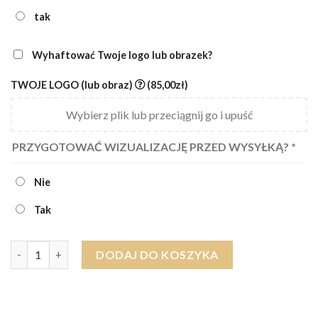
tak
Wyhaftować Twoje logo lub obrazek?
TWOJE LOGO (lub obraz)
(85,00zł)
Wybierz plik lub przeciągnij go i upuść
PRZYGOTOWAĆ WIZUALIZACJĘ PRZED WYSYŁKĄ?
*
Nie
Tak
ilość Ręcznik SAMOLOT dzieci EGIPSKA BAWEŁNA (różne rozmiar
DODAJ DO KOSZYKA