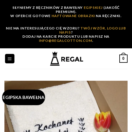
Skip
SŁYNIEMY Z RĘCZNIKÓW Z BAWEŁNY
EGIPSKIEJ
(JAKOŚĆ
to
PREMIUM).
W OFERCIE GOTOWE
HAFTOWANE OBRAZKI
NA RĘCZNIKI.
content
NIE MA INTERESUJĄCEGO CIĘ WZORU?
TWÓJ WZÓR, LOGO LUB
NAPIS
?
DODAJ NA KARCIE PRODUKTU LUB NAPISZ NA
INFO@REGALCOTTON.COM
.
0
EGIPSKA BAWEŁNA