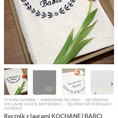
STRONA GŁÓWNA
/
BAWEŁNIANE RĘCZNIKI
/
RĘCZNIKI NA
SPECJALNE OKAZJE (NA PREZENT)
/
RĘCZNIKI NA DZIEŃ BABCI
I DZIADKA
Ręcznik z laurami KOCHANEJ BABCI