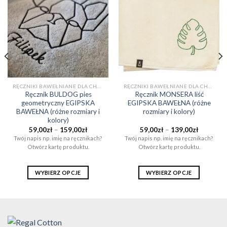
RĘCZNIKI BAWEŁNIANE DLA CHŁOPAKA NA PREZENT (EGIPSKA BAWEŁNA)
RĘCZNIKI BAWEŁNIANE DLA CHŁOPAKA NA PREZENT (EGIPSKA BAWEŁNA)
Ręcznik BULDOG pies
Ręcznik MONSERA liść
geometryczny EGIPSKA
EGIPSKA BAWEŁNA (różne
BAWEŁNA (różne rozmiary i
rozmiary i kolory)
kolory)
Zakres
Zakres
59,00
zł
–
159,00
zł
59,00
zł
–
139,00
zł
cen:
cen:
Twój napis np. imię na ręcznikach?
Twój napis np. imię na ręcznikach?
od
od
Otwórz kartę produktu.
Otwórz kartę produktu.
59,00zł
59,00zł
do
do
ł
159,00zł
139,00zł
WYBIERZ OPCJE
WYBIERZ OPCJE
Ten
Ten
produkt
produkt
ma
ma
wiele
wiele
wariantów.
wariantów.