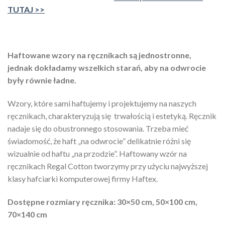
TUTAJ >>
Haftowane wzory na ręcznikach są jednostronne,
jednak dokładamy wszelkich starań, aby na odwrocie
były równie ładne.
Wzory, które sami haftujemy i projektujemy na naszych
ręcznikach, charakteryzują się trwałością i estetyką. Ręcznik
nadaje się do obustronnego stosowania. Trzeba mieć
świadomość, że haft „na odwrocie” delikatnie różni się
wizualnie od haftu „na przodzie”. Haftowany wzór na
ręcznikach Regal Cotton tworzymy przy użyciu najwyższej
klasy hafciarki komputerowej firmy Haftex.
Dostępne rozmiary ręcznika: 30×50 cm, 50×100 cm,
70×140 cm