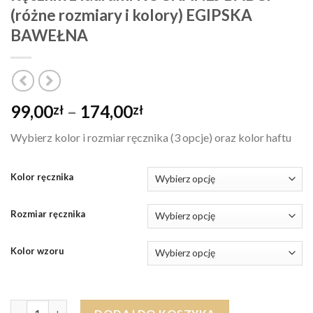
(różne rozmiary i kolory) EGIPSKA
BAWEŁNA
Zakres
99,00
–
174,00
zł
zł
cen:
Wybierz kolor i rozmiar ręcznika (3 opcje) oraz kolor haftu
od
99,00zł
do
Kolor ręcznika
174,00zł
Rozmiar ręcznika
Kolor wzoru
ilość Ręcznik z laurami KOCHANEJ BABCI (różne rozmiary i ko