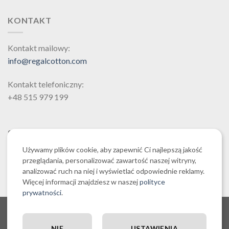
Opcje
Opcje
KONTAKT
można
można
wybrać
wybrać
na
na
Kontakt mailowy:
stronie
stronie
info@regalcotton.com
produktu
produktu
Kontakt telefoniczny:
+48 515 979 199
SZUKAJ
Używamy plików cookie, aby zapewnić Ci najlepszą jakość
przeglądania, personalizować zawartość naszej witryny,
analizować ruch na niej i wyświetlać odpowiednie reklamy.
Więcej informacji znajdziesz w naszej
polityce
prywatności
.
O NAS CZYLI O REGALCOTTON.COM
REGULAMIN SKLEPU REGALCOTTON.COM
POLITYKA PRYWATNOŚCI REGALCOTTON.COM
NIE
USTAWIENIA