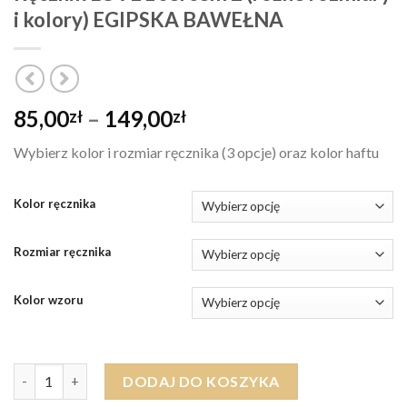
i kolory) EGIPSKA BAWEŁNA
Zakres
85,00
–
149,00
zł
zł
cen:
Wybierz kolor i rozmiar ręcznika (3 opcje) oraz kolor haftu
od
85,00zł
do
Kolor ręcznika
149,00zł
Rozmiar ręcznika
Kolor wzoru
ilość Ręcznik LOVE z sercem 2 (różne rozmiary i kolory) EGIPS
DODAJ DO KOSZYKA