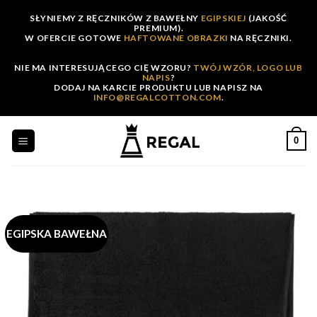
Skip
SŁYNIEMY Z RĘCZNIKÓW Z BAWEŁNY
EGIPSKIEJ
(JAKOŚĆ
to
PREMIUM).
W OFERCIE GOTOWE
HAFTOWANE OBRAZKI
NA RĘCZNIKI.
content
NIE MA INTERESUJĄCEGO CIĘ WZORU?
TWÓJ WZÓR, LOGO LUB
NAPIS
?
DODAJ NA KARCIE PRODUKTU LUB NAPISZ NA
INFO@REGALCOTTON.COM
.
0
EGIPSKA BAWEŁNA