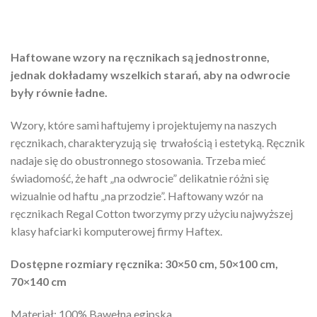
Haftowane wzory na ręcznikach są jednostronne,
jednak dokładamy wszelkich starań, aby na odwrocie
były równie ładne.
Wzory, które sami haftujemy i projektujemy na naszych
ręcznikach, charakteryzują się trwałością i estetyką. Ręcznik
nadaje się do obustronnego stosowania. Trzeba mieć
świadomość, że haft „na odwrocie” delikatnie różni się
wizualnie od haftu „na przodzie”. Haftowany wzór na
ręcznikach Regal Cotton tworzymy przy użyciu najwyższej
klasy hafciarki komputerowej firmy Haftex.
Dostępne rozmiary ręcznika: 30×50 cm, 50×100 cm,
70×140 cm
Materiał: 100% Bawełna egipska