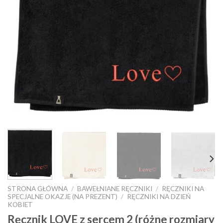
STRONA GŁÓWNA
/
BAWEŁNIANE RĘCZNIKI
/
RĘCZNIKI NA
SPECJALNE OKAZJE (NA PREZENT)
/
RĘCZNIKI NA DZIEŃ
KOBIET
Ręcznik LOVE z sercem 2 (różne rozmiary