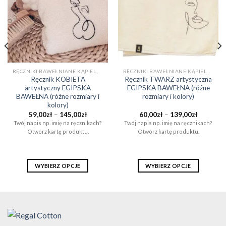
RĘCZNIKI BAWEŁNIANE KĄPIELOWE I DO SAUNY (EGIPSKA BAWEŁNA)
RĘCZNIKI BAWEŁNIANE KĄPIELOWE I DO SAUNY (EGIPSKA BAWEŁNA)
Ręcznik KOBIETA
Ręcznik TWARZ artystyczna
artystyczny EGIPSKA
EGIPSKA BAWEŁNA (różne
BAWEŁNA (różne rozmiary i
rozmiary i kolory)
kolory)
Zakres
Zakres
59,00
zł
–
145,00
zł
60,00
zł
–
139,00
zł
cen:
cen:
Twój napis np. imię na ręcznikach?
Twój napis np. imię na ręcznikach?
od
od
Otwórz kartę produktu.
Otwórz kartę produktu.
59,00zł
60,00zł
do
do
ł
145,00zł
139,00zł
WYBIERZ OPCJE
WYBIERZ OPCJE
Ten
Ten
produkt
produkt
ma
ma
wiele
wiele
wariantów.
wariantów.