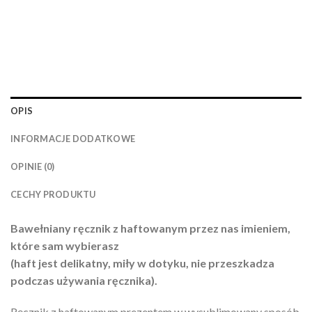
OPIS
INFORMACJE DODATKOWE
OPINIE (0)
CECHY PRODUKTU
Bawełniany ręcznik z haftowanym przez nas imieniem,
które sam wybierasz
(haft jest delikatny, miły w dotyku, nie przeszkadza
podczas używania ręcznika).
Ręcznik z haftowanym prezentem w wysublimowany sposób