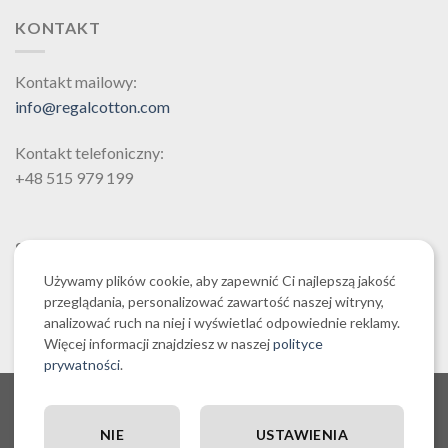
Opcje
Opcje
KONTAKT
można
można
wybrać
wybrać
na
na
Kontakt mailowy:
stronie
stronie
info@regalcotton.com
produktu
produktu
Kontakt telefoniczny:
+48 515 979 199
SZUKAJ
Używamy plików cookie, aby zapewnić Ci najlepszą jakość
przeglądania, personalizować zawartość naszej witryny,
analizować ruch na niej i wyświetlać odpowiednie reklamy.
Więcej informacji znajdziesz w naszej
polityce
prywatności
.
O NAS CZYLI O REGALCOTTON.COM
REGULAMIN SKLEPU REGALCOTTON.COM
POLITYKA PRYWATNOŚCI REGALCOTTON.COM
NIE
USTAWIENIA
RĘCZNIKI EGIPSKA BAWEŁNA
POLITYKA COOKIES