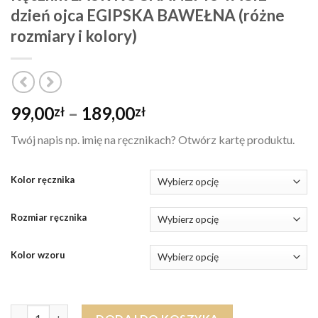
dzień ojca EGIPSKA BAWEŁNA (różne
rozmiary i kolory)
Zakres
99,00
–
189,00
zł
zł
cen:
Twój napis np. imię na ręcznikach? Otwórz kartę produktu.
od
99,00zł
do
Kolor ręcznika
189,00zł
Rozmiar ręcznika
Kolor wzoru
ilość Ręcznik LAUR KOCHANEMU TACIE dzień ojca EGIPSKA BAWE