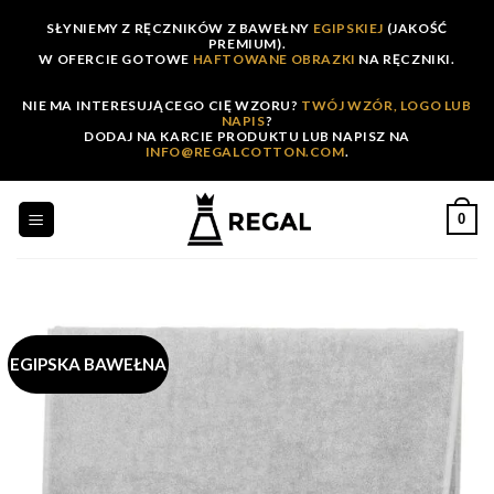
Skip
SŁYNIEMY Z RĘCZNIKÓW Z BAWEŁNY
EGIPSKIEJ
(JAKOŚĆ
to
PREMIUM).
W OFERCIE GOTOWE
HAFTOWANE OBRAZKI
NA RĘCZNIKI.
content
NIE MA INTERESUJĄCEGO CIĘ WZORU?
TWÓJ WZÓR, LOGO LUB
NAPIS
?
DODAJ NA KARCIE PRODUKTU LUB NAPISZ NA
INFO@REGALCOTTON.COM
.
0
EGIPSKA BAWEŁNA