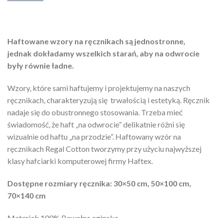
Haftowane wzory na ręcznikach są jednostronne,
jednak dokładamy wszelkich starań, aby na odwrocie
były równie ładne.
Wzory, które sami haftujemy i projektujemy na naszych
ręcznikach, charakteryzują się trwałością i estetyką. Ręcznik
nadaje się do obustronnego stosowania. Trzeba mieć
świadomość, że haft „na odwrocie” delikatnie różni się
wizualnie od haftu „na przodzie”. Haftowany wzór na
ręcznikach Regal Cotton tworzymy przy użyciu najwyższej
klasy hafciarki komputerowej firmy Haftex.
Dostępne rozmiary ręcznika: 30×50 cm, 50×100 cm,
70×140 cm
Materiał: 100% Bawełna egipska