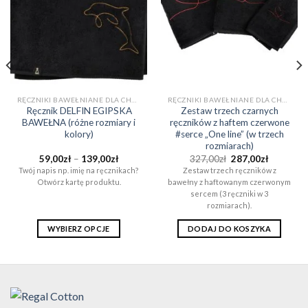
RĘCZNIKI BAWEŁNIANE DLA CHŁOPAKA NA PREZENT (EGIPSKA BAWEŁNA)
RĘCZNIKI BAWEŁNIANE DLA CHŁOPAKA NA PREZENT (EGIPSKA BAWEŁNA)
Ręcznik DELFIN EGIPSKA
Zestaw trzech czarnych
BAWEŁNA (różne rozmiary i
ręczników z haftem czerwone
kolory)
#serce „One line” (w trzech
rozmiarach)
Zakres
Pierwotna
Aktualna
59,00
zł
–
139,00
zł
327,00
zł
287,00
zł
cen:
cena
cena
Twój napis np. imię na ręcznikach?
Zestaw trzech ręczników z
od
wynosiła:
wynosi:
Otwórz kartę produktu.
bawełny z haftowanym czerwonym
59,00zł
327,00zł.
287,00zł.
do
sercem (3 ręczniki w 3
ł
139,00zł
rozmiarach).
WYBIERZ OPCJE
DODAJ DO KOSZYKA
Ten
produkt
ma
wiele
wariantów.