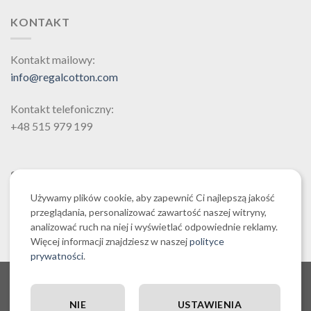
Opcje
KONTAKT
można
wybrać
na
Kontakt mailowy:
stronie
info@regalcotton.com
produktu
Kontakt telefoniczny:
+48 515 979 199
SZUKAJ
Używamy plików cookie, aby zapewnić Ci najlepszą jakość
przeglądania, personalizować zawartość naszej witryny,
analizować ruch na niej i wyświetlać odpowiednie reklamy.
Więcej informacji znajdziesz w naszej
polityce
prywatności
.
O NAS CZYLI O REGALCOTTON.COM
REGULAMIN SKLEPU REGALCOTTON.COM
POLITYKA PRYWATNOŚCI REGALCOTTON.COM
NIE
USTAWIENIA
RĘCZNIKI EGIPSKA BAWEŁNA
POLITYKA COOKIES