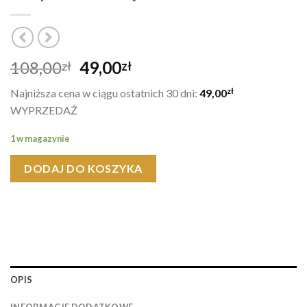
Pierwotna
Aktualna
108,00
49,00
zł
zł
cena
cena
zł
Najniższa cena w ciągu ostatnich 30 dni:
49,00
wynosiła:
wynosi:
WYPRZEDAŻ
108,00zł.
49,00zł.
1 w magazynie
DODAJ DO KOSZYKA
OPIS