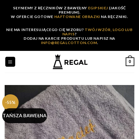
Skip
SŁYNIEMY Z RĘCZNIKÓW Z BAWEŁNY
EGIPSKIEJ
(JAKOŚĆ
to
PREMIUM).
W OFERCIE GOTOWE
HAFTOWANE OBRAZKI
NA RĘCZNIKI.
content
NIE MA INTERESUJĄCEGO CIĘ WZORU?
TWÓJ WZÓR, LOGO LUB
NAPIS
?
DODAJ NA KARCIE PRODUKTU LUB NAPISZ NA
INFO@REGALCOTTON.COM
.
0
-55%
TAŃSZA BAWEŁNA