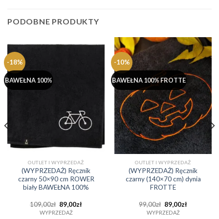
PODOBNE PRODUKTY
-18%
-10%
BAWEŁNA 100%
BAWEŁNA 100% FROTTE
OUTLET I WYPRZEDAŻ
OUTLET I WYPRZEDAŻ
(WYPRZEDAŻ) Ręcznik
(WYPRZEDAŻ) Ręcznik
czarny 50×90 cm ROWER
czarny (140×70 cm) dynia
biały BAWEŁNA 100%
FROTTE
a
Pierwotna
Aktualna
Pierwotna
Aktualna
109,00
zł
89,00
zł
99,00
zł
89,00
zł
cena
cena
cena
cena
WYPRZEDAŻ
WYPRZEDAŻ
wynosiła:
wynosi:
wynosiła:
wynosi: