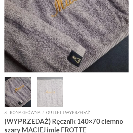
STRONA GŁÓWNA
/
OUTLET I WYPRZEDAŻ
(WYPRZEDAŻ) Ręcznik 140×70 ciemno
szary MACIEJ imię FROTTE