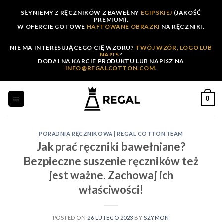
Skip
SŁYNIEMY Z RĘCZNIKÓW Z BAWEŁNY
EGIPSKIEJ
(JAKOŚĆ
to
PREMIUM).
W OFERCIE GOTOWE
HAFTOWANE OBRAZKI
NA RĘCZNIKI.
content
NIE MA INTERESUJĄCEGO CIĘ WZORU?
TWÓJ WZÓR, LOGO LUB
NAPIS
?
DODAJ NA KARCIE PRODUKTU LUB NAPISZ NA
INFO@REGALCOTTON.COM
.
0
PORADNIA RĘCZNIKOWA | REGAL COTTON TEAM
Jak prać ręczniki bawełniane?
Bezpieczne suszenie ręczników też
jest ważne. Zachowaj ich
właściwości!
POSTED ON
26 LUTEGO 2023
BY
SZYMON