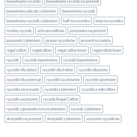
bawełniane ręczniki
bawełniane ręczniki na prezent
bawełniany plecak z jeleniem
bawełniany ręcznik
bawełniany ręcznik z jeleniem
haft na ręczniku
imię na ręczniku
modny ręcznik
ochrona wilków
poszewka na prezent
poszewki z jeleniem
pranie ręczników
prezent na święta
regal cotton
regalcotton
regal cotton team
regalcotton team
ręcznik
ręcznik bawełniany
ręczniki bawełniane
ręczniki dla dzieci
ręczniki dla kotów
ręczniki dla psów
ręczniki dla zwierząt
ręczniki na siłownie
ręczniki sportowe
ręczniki zero waste
ręczniki z jeleniem
ręczniki z mikrofibry
ręcznik na prezent
ręcznik Regal Cotton
ręcznik z geometrycznym jeleniem
ręcznik z jeleniem
skarpetki na prezent
skarpetki z jeleniem
suszenie ręczników