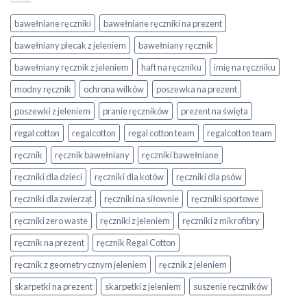
bawełniane ręczniki
bawełniane ręczniki na prezent
bawełniany plecak z jeleniem
bawełniany ręcznik
bawełniany ręcznik z jeleniem
haft na ręczniku
imię na ręczniku
modny ręcznik
ochrona wilków
poszewka na prezent
poszewki z jeleniem
pranie ręczników
prezent na święta
regal cotton
regalcotton
regal cotton team
regalcotton team
ręcznik
ręcznik bawełniany
ręczniki bawełniane
ręczniki dla dzieci
ręczniki dla kotów
ręczniki dla psów
ręczniki dla zwierząt
ręczniki na siłownie
ręczniki sportowe
ręczniki zero waste
ręczniki z jeleniem
ręczniki z mikrofibry
ręcznik na prezent
ręcznik Regal Cotton
ręcznik z geometrycznym jeleniem
ręcznik z jeleniem
skarpetki na prezent
skarpetki z jeleniem
suszenie ręczników