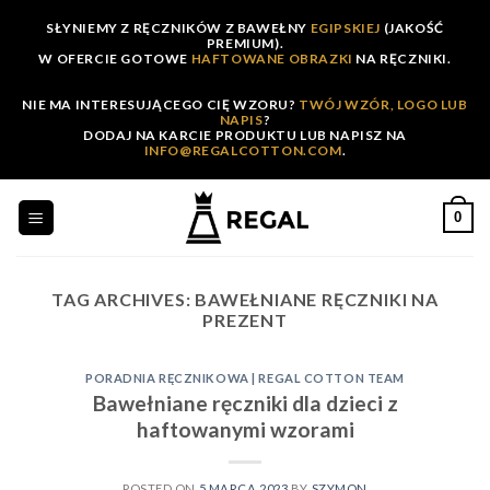
Skip
SŁYNIEMY Z RĘCZNIKÓW Z BAWEŁNY
EGIPSKIEJ
(JAKOŚĆ
to
PREMIUM).
W OFERCIE GOTOWE
HAFTOWANE OBRAZKI
NA RĘCZNIKI.
content
NIE MA INTERESUJĄCEGO CIĘ WZORU?
TWÓJ WZÓR, LOGO LUB
NAPIS
?
DODAJ NA KARCIE PRODUKTU LUB NAPISZ NA
INFO@REGALCOTTON.COM
.
0
TAG ARCHIVES:
BAWEŁNIANE RĘCZNIKI NA
PREZENT
PORADNIA RĘCZNIKOWA | REGAL COTTON TEAM
Bawełniane ręczniki dla dzieci z
haftowanymi wzorami
POSTED ON
5 MARCA 2023
BY
SZYMON