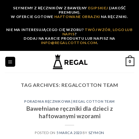
Skip
SŁYNIEMY Z RĘCZNIKÓW Z BAWEŁNY
EGIPSKIEJ
(JAKOŚĆ
to
PREMIUM).
W OFERCIE GOTOWE
HAFTOWANE OBRAZKI
NA RĘCZNIKI.
content
NIE MA INTERESUJĄCEGO CIĘ WZORU?
TWÓJ WZÓR, LOGO LUB
NAPIS
?
DODAJ NA KARCIE PRODUKTU LUB NAPISZ NA
INFO@REGALCOTTON.COM
.
0
TAG ARCHIVES:
REGALCOTTON TEAM
PORADNIA RĘCZNIKOWA | REGAL COTTON TEAM
Bawełniane ręczniki dla dzieci z
haftowanymi wzorami
POSTED ON
5 MARCA 2023
BY
SZYMON