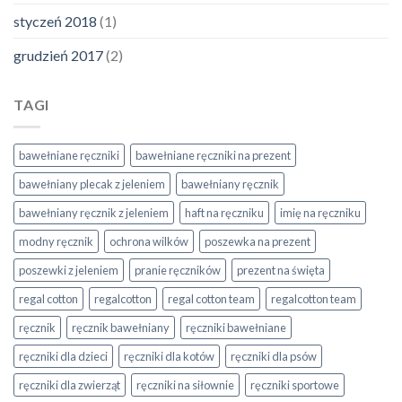
styczeń 2018
(1)
grudzień 2017
(2)
TAGI
bawełniane ręczniki
bawełniane ręczniki na prezent
bawełniany plecak z jeleniem
bawełniany ręcznik
bawełniany ręcznik z jeleniem
haft na ręczniku
imię na ręczniku
modny ręcznik
ochrona wilków
poszewka na prezent
poszewki z jeleniem
pranie ręczników
prezent na święta
regal cotton
regalcotton
regal cotton team
regalcotton team
ręcznik
ręcznik bawełniany
ręczniki bawełniane
ręczniki dla dzieci
ręczniki dla kotów
ręczniki dla psów
ręczniki dla zwierząt
ręczniki na siłownie
ręczniki sportowe