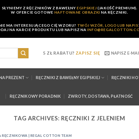
SŁYNIEMY Z RĘCZNIKÓW Z BAWEŁNY
EGIPSKIEJ
(JAKOŚĆ PREMIUM).
W OFERCIE GOTOWE
HAFTOWANE OBRAZKI
NA RĘCZNIKI.
NIE MA INTERESUJĄCEGO CIĘ WZORU?
TWÓJ WZÓR, LOGO LUB NAPIS
DAJ NA KARCIE PRODUKTU LUB NAPISZ NA
INFO@REGALCOTTON.C
5 ZŁ RABATU?
ZAPISZ SIĘ
NAPISZ E-MAI
NA PREZENT
RĘCZNIKI Z BAWEŁNY EGIPSKIEJ
RĘCZNIKI H
RĘCZNIKOWY PORADNIK
ZWROTY, DOSTAWA, PŁATNOŚĆ
TAG ARCHIVES:
RĘCZNIKI Z JELENIEM
 RĘCZNIKOWA | REGAL COTTON TEAM