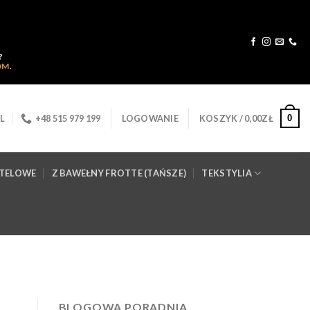
?
OM
.
0
L
+48 515 979 199
LOGOWANIE
KOSZYK /
0,00
ZŁ
OTELOWE
Z BAWEŁNY FROTTE (TAŃSZE)
TEKSTYLIA
BLOGOWA PORADNIA