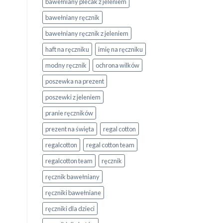
bawełniany plecak z jeleniem
bawełniany ręcznik
bawełniany ręcznik z jeleniem
haft na ręczniku
imię na ręczniku
modny ręcznik
ochrona wilków
poszewka na prezent
poszewki z jeleniem
pranie ręczników
prezent na święta
regal cotton
regalcotton
regal cotton team
regalcotton team
ręcznik
ręcznik bawełniany
ręczniki bawełniane
ręczniki dla dzieci