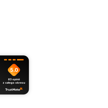
5.0
83
opinii
z całego okresu