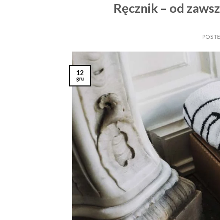
Ręcznik – od zawsz
POST
12
gru