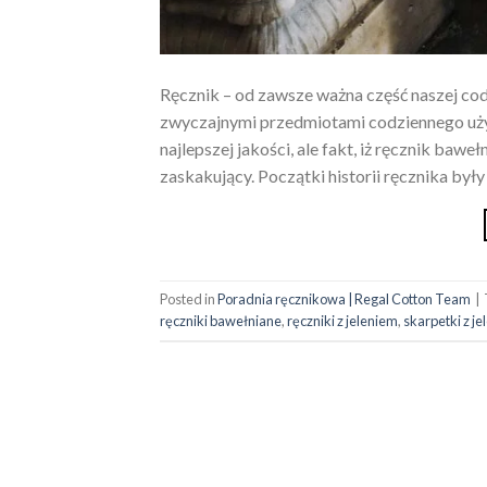
Ręcznik – od zawsze ważna część naszej cod
zwyczajnymi przedmiotami codziennego użyt
najlepszej jakości, ale fakt, iż ręcznik bawe
zaskakujący. Początki historii ręcznika były
Posted in
Poradnia ręcznikowa | Regal Cotton Team
|
ręczniki bawełniane
,
ręczniki z jeleniem
,
skarpetki z j