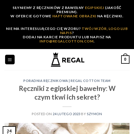
Skip
SŁYNIEMY Z RĘCZNIKÓW Z BAWEŁNY
EGIPSKIEJ
(JAKOŚĆ
to
PREMIUM).
W OFERCIE GOTOWE
HAFTOWANE OBRAZKI
NA RĘCZNIKI.
content
NIE MA INTERESUJĄCEGO CIĘ WZORU?
TWÓJ WZÓR, LOGO LUB
NAPIS
?
DODAJ NA KARCIE PRODUKTU LUB NAPISZ NA
INFO@REGALCOTTON.COM
.
0
PORADNIA RĘCZNIKOWA | REGAL COTTON TEAM
Ręczniki z egipskiej bawełny: W
czym tkwi ich sekret?
POSTED ON
24 LUTEGO 2023
BY
SZYMON
24