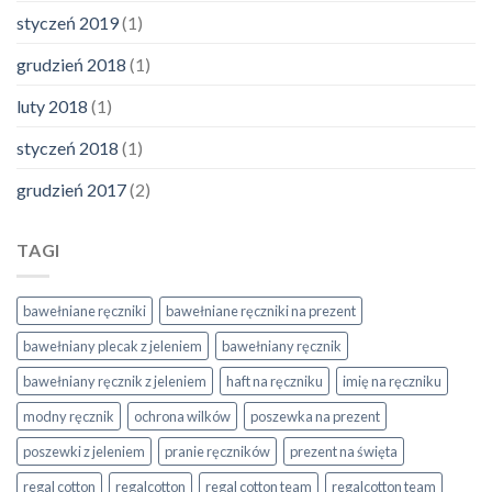
styczeń 2019
(1)
grudzień 2018
(1)
luty 2018
(1)
styczeń 2018
(1)
grudzień 2017
(2)
TAGI
bawełniane ręczniki
bawełniane ręczniki na prezent
bawełniany plecak z jeleniem
bawełniany ręcznik
bawełniany ręcznik z jeleniem
haft na ręczniku
imię na ręczniku
modny ręcznik
ochrona wilków
poszewka na prezent
poszewki z jeleniem
pranie ręczników
prezent na święta
regal cotton
regalcotton
regal cotton team
regalcotton team