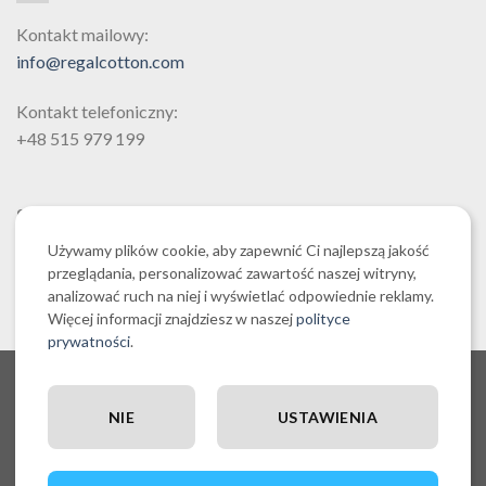
Kontakt mailowy:
info@regalcotton.com
Kontakt telefoniczny:
+48 515 979 199
SZUKAJ
Używamy plików cookie, aby zapewnić Ci najlepszą jakość
przeglądania, personalizować zawartość naszej witryny,
analizować ruch na niej i wyświetlać odpowiednie reklamy.
Więcej informacji znajdziesz w naszej
polityce
prywatności
.
O NAS CZYLI O REGALCOTTON.COM
REGULAMIN SKLEPU REGALCOTTON.COM
POLITYKA PRYWATNOŚCI REGALCOTTON.COM
NIE
USTAWIENIA
RĘCZNIKI EGIPSKA BAWEŁNA
POLITYKA COOKIES
POSZEWKI DEKORACYJNE NA PODUSZKI
ZESTAWY PROMOCYJNE
OUTLET I WYPRZEDAŻ
WYSYŁKA, PŁATNOŚĆ I ZWROTY
BLOG | PISZEMY O RĘCZNIKACH Z EGIPSKIEJ BAWEŁNY