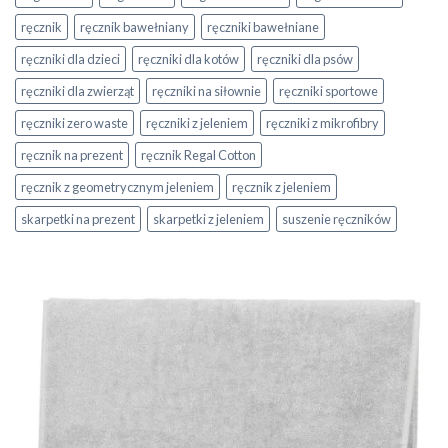
ręcznik
ręcznik bawełniany
ręczniki bawełniane
ręczniki dla dzieci
ręczniki dla kotów
ręczniki dla psów
ręczniki dla zwierząt
ręczniki na siłownie
ręczniki sportowe
ręczniki zero waste
ręczniki z jeleniem
ręczniki z mikrofibry
ręcznik na prezent
ręcznik Regal Cotton
ręcznik z geometrycznym jeleniem
ręcznik z jeleniem
skarpetki na prezent
skarpetki z jeleniem
suszenie ręczników