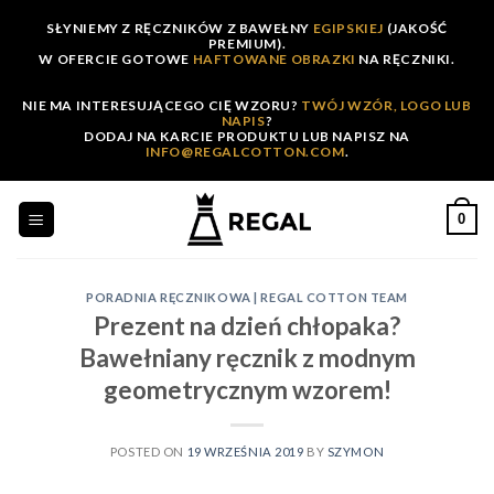
Skip
SŁYNIEMY Z RĘCZNIKÓW Z BAWEŁNY
EGIPSKIEJ
(JAKOŚĆ
to
PREMIUM).
W OFERCIE GOTOWE
HAFTOWANE OBRAZKI
NA RĘCZNIKI.
content
NIE MA INTERESUJĄCEGO CIĘ WZORU?
TWÓJ WZÓR, LOGO LUB
NAPIS
?
DODAJ NA KARCIE PRODUKTU LUB NAPISZ NA
INFO@REGALCOTTON.COM
.
0
PORADNIA RĘCZNIKOWA | REGAL COTTON TEAM
Prezent na dzień chłopaka?
Bawełniany ręcznik z modnym
geometrycznym wzorem!
POSTED ON
19 WRZEŚNIA 2019
BY
SZYMON