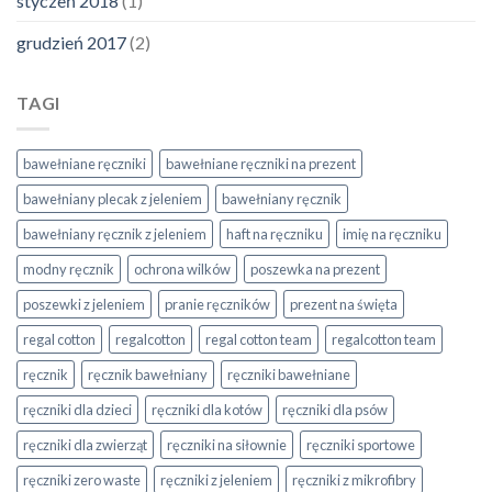
styczeń 2018
(1)
grudzień 2017
(2)
TAGI
bawełniane ręczniki
bawełniane ręczniki na prezent
bawełniany plecak z jeleniem
bawełniany ręcznik
bawełniany ręcznik z jeleniem
haft na ręczniku
imię na ręczniku
modny ręcznik
ochrona wilków
poszewka na prezent
poszewki z jeleniem
pranie ręczników
prezent na święta
regal cotton
regalcotton
regal cotton team
regalcotton team
ręcznik
ręcznik bawełniany
ręczniki bawełniane
ręczniki dla dzieci
ręczniki dla kotów
ręczniki dla psów
ręczniki dla zwierząt
ręczniki na siłownie
ręczniki sportowe
ręczniki zero waste
ręczniki z jeleniem
ręczniki z mikrofibry